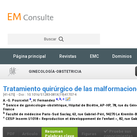
Buscar
Rechercher
Página principal
Revistas
EMC
Dominios
GINECOLOGÍA-OBSTETRICIA
Tratamiento quirúrgico de las malformacio
[41-675] - Doi : 10.1016/S1283-081X(19)41707-4
a
a
,
b
,
c
A.-G. Pourcelot
, H. Fernandez
a
Service de gynécologie-obstétrique, Hôpital de Bicêtre, AP-HP, 78, rue du Géné
France
b
Faculté de médecine Paris-Sud Saclay, 63, rue Gabriel-Péri, 94270 Le Kremlin-
c
CESP Inserm U1018 « Reproduction et développement de l'enfant », 82, rue Gabr
Resumen
Pruebe sus
PDF
Artículo
Figuras
Palabras clave
conocimientas