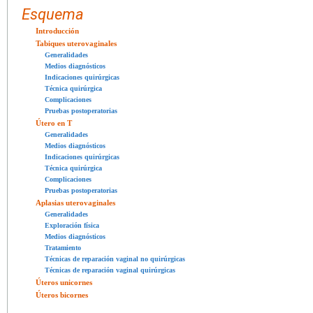
Esquema
Introducción
Tabiques uterovaginales
Generalidades
Medios diagnósticos
Indicaciones quirúrgicas
Técnica quirúrgica
Complicaciones
Pruebas postoperatorias
Útero en T
Generalidades
Medios diagnósticos
Indicaciones quirúrgicas
Técnica quirúrgica
Complicaciones
Pruebas postoperatorias
Aplasias uterovaginales
Generalidades
Exploración física
Medios diagnósticos
Tratamiento
Técnicas de reparación vaginal no quirúrgicas
Técnicas de reparación vaginal quirúrgicas
Úteros unicornes
Úteros bicornes