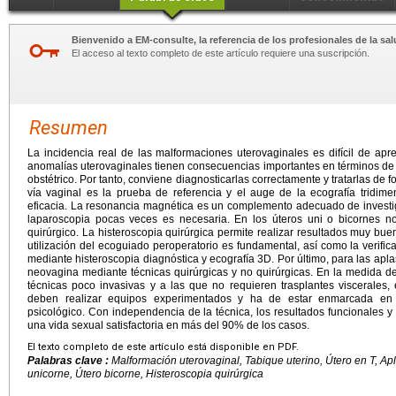
Bienvenido a EM-consulte, la referencia de los profesionales de la sal
El acceso al texto completo de este artículo requiere una suscripción.
Resumen
La incidencia real de las malformaciones uterovaginales es difícil de apre
anomalías uterovaginales tienen consecuencias importantes en términos de s
obstétrico. Por tanto, conviene diagnosticarlas correctamente y tratarlas de
vía vaginal es la prueba de referencia y el auge de la ecografía tridim
eficacia. La resonancia magnética es un complemento adecuado de investiga
laparoscopia pocas veces es necesaria. En los úteros uni o bicornes no
quirúrgico. La histeroscopia quirúrgica permite realizar resultados muy bue
utilización del ecoguiado peroperatorio es fundamental, así como la verific
mediante histeroscopia diagnóstica y ecografía 3D. Por último, para las apl
neovagina mediante técnicas quirúrgicas y no quirúrgicas. En la medida de 
técnicas poco invasivas y a las que no requieren trasplantes viscerales, e
deben realizar equipos experimentados y ha de estar enmarcada en u
psicológico. Con independencia de la técnica, los resultados funcionales 
una vida sexual satisfactoria en más del 90% de los casos.
El texto completo de este artículo está disponible en PDF.
Palabras clave :
Malformación uterovaginal, Tabique uterino, Útero en T, Apl
unicorne, Útero bicorne, Histeroscopia quirúrgica