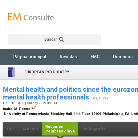
Buscar
Rechercher
Página principal
Revistas
EMC
Dominios
EUROPEAN PSYCHIATRY
Mental health and politics since the eurozone
mental health professionals
- 01/11/19
Doi : 10.1016/j.eurpsy.2019.08.014
Isabel M. Perera
University of Pennsyvlania, Blockley Hall, 14th Floor, 19104, Philadelphia, PA, Un
Resumen
PDF
Artículo
Bibliografía
Palabras clave