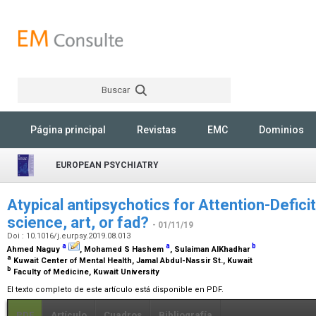
Buscar
Rechercher
Página principal
Revistas
EMC
Dominios
EUROPEAN PSYCHIATRY
Atypical antipsychotics for Attention-Defici
science, art, or fad?
- 01/11/19
Doi : 10.1016/j.eurpsy.2019.08.013
a
a
b
Ahmed Naguy
, Mohamed S Hashem
, Sulaiman AlKhadhar
a
Kuwait Center of Mental Health, Jamal Abdul-Nassir St., Kuwait
b
Faculty of Medicine, Kuwait University
El texto completo de este artículo está disponible en PDF.
PDF
Artículo
Cuadros
Bibliografía