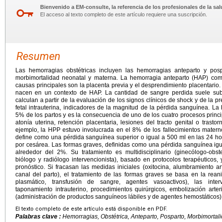
Bienvenido a EM-consulte, la referencia de los profesionales de la sal
El acceso al texto completo de este artículo requiere una suscripción.
Resumen
Las hemorragias obstétricas incluyen las hemorragias anteparto y po
morbimortalidad neonatal y materna. La hemorragia anteparto (HAP) com
causas principales son la placenta previa y el desprendimiento placentario
nacen en un contexto de HAP. La cantidad de sangre perdida suele sub
calculan a partir de la evaluación de los signos clínicos de shock y de la p
fetal intrauterina, indicadores de la magnitud de la pérdida sanguínea. L
5% de los partos y es la consecuencia de uno de los cuatro procesos princi
atonía uterina, retención placentaria, lesiones del tracto genital o trast
ejemplo, la HPP estuvo involucrada en el 8% de los fallecimientos matern
define como una pérdida sanguínea superior o igual a 500 ml en las 24 hor
por cesárea. Las formas graves, definidas como una pérdida sanguínea igu
alrededor del 2%. Su tratamiento es multidisciplinario (ginecólogo-obstet
biólogo y radiólogo intervencionista), basado en protocolos terapéuticos, 
pronóstico. Si fracasan las medidas iniciales (oxitocina, alumbramiento arti
canal del parto), el tratamiento de las formas graves se basa en la rea
plasmático, transfusión de sangre, agentes vasoactivos), las inter
taponamiento intrauterino, procedimientos quirúrgicos, embolización arter
(administración de productos sanguíneos lábiles y de agentes hemostáticos)
El texto completo de este artículo está disponible en PDF.
Palabras clave :
Hemorragias, Obstétrica, Anteparto, Posparto, Morbimortali