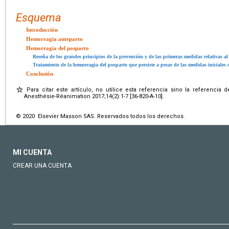
Esquema
Introducción
Hemorragia anteparto
Hemorragia del posparto
Reseña de los grandes principios de la prevención y de las primeras medidas relativas al
Tratamiento de la hemorragia del posparto que persiste a pesar de las medidas iniciales o
Conclusión
Para citar este artículo, no utilice esta referencia sino la referencia 
Anesthésie-Réanimation 2017;14(2):1-7 [36-820-A-10].
© 2020 Elsevier Masson SAS. Reservados todos los derechos.
MI CUENTA
CREAR UNA CUENTA