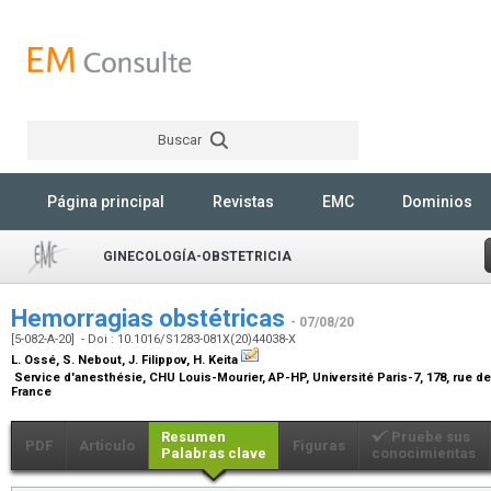
Buscar
Rechercher
Página principal
Revistas
EMC
Dominios
GINECOLOGÍA-OBSTETRICIA
Hemorragias obstétricas
- 07/08/20
[5-082-A-20] - Doi : 10.1016/S1283-081X(20)44038-X
L. Ossé, S. Nebout, J. Filippov, H. Keita
Service d'anesthésie, CHU Louis-Mourier, AP-HP, Université Paris-7, 178, rue d
France
Resumen
Pruebe sus
PDF
Artículo
Figuras
Palabras clave
conocimientas