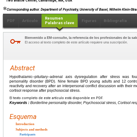
Two Brattle Center, Cambridge, MA, USA
Corresponding author. Department of Psychiatry, University of Basel, Wilhelm Klein-Str
Resumen
PDF
Artículo
Figuras
Bibliografía
Palabras clave
Bienvenido a EM-consulte, la referencia de los profesionales de la sal
El acceso al texto completo de este artículo requiere una suscripción.
Abstract
Hypothalamic–pituitary–adrenal axis dysregulation after stress was f
personality disorder (BPD). Nine female BPD young adults and 12 control
reactivity and recovery after an interpersonal conflict discussion with thei
cortisol response after psychosocial stress.
El texto completo de este artículo está disponible en PDF.
Keywords :
Borderline personality disorder, Psychosocial stress, Cortisol r
Esquema
Introduction
Subjects and methods
Participants