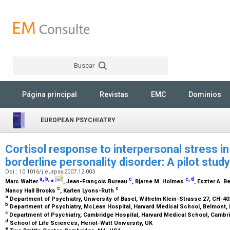
Buscar
Rechercher
Página principal
Revistas
EMC
Dominios
EUROPEAN PSYCHIATRY
Cortisol response to interpersonal stress in
borderline personality disorder: A pilot stud
Doi : 10.1016/j.eurpsy.2007.12.003
a
,
b
,
⁎
c
c
,
d
Marc Walter
, Jean-François Bureau
, Bjarne M. Holmes
, Eszter A. B
c
c
Nancy Hall Brooks
, Karlen Lyons-Ruth
a
Department of Psychiatry, University of Basel, Wilhelm Klein-Strasse 27, CH-4
b
Department of Psychiatry, McLean Hospital, Harvard Medical School, Belmont
c
Department of Psychiatry, Cambridge Hospital, Harvard Medical School, Camb
d
School of Life Sciences, Heriot-Watt University, UK
e