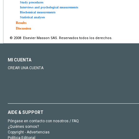
Study procedures
Interviews and psychological measurements
Biochemical measurements
Statistical analyses
Results
Discussion
© 2008 Elsevier Masson SAS. Reservados todos los derechos.
MI CUENTA
CREAR UNA CUENTA
AIDE & SUPPORT
Póngase en contacto con nosotros / FAQ
¿Quiénes somos?
Copyright - Advertencias
Política Editorial