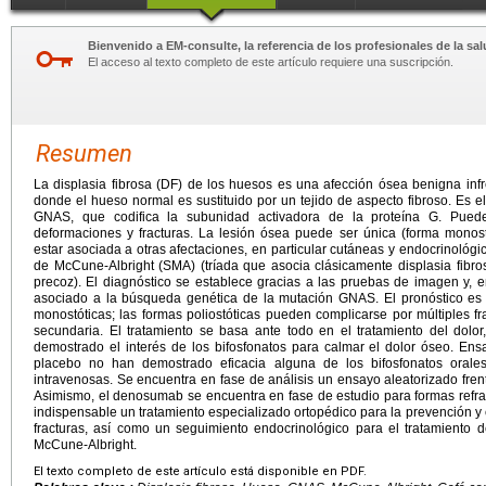
Bienvenido a EM-consulte, la referencia de los profesionales de la sal
El acceso al texto completo de este artículo requiere una suscripción.
Resumen
La displasia fibrosa (DF) de los huesos es una afección ósea benigna infr
donde el hueso normal es sustituido por un tejido de aspecto fibroso. Es e
GNAS, que codifica la subunidad activadora de la proteína G. Pued
deformaciones y fracturas. La lesión ósea puede ser única (forma monostót
estar asociada a otras afectaciones, en particular cutáneas y endocrinológ
de McCune-Albright (SMA) (tríada que asocia clásicamente displasia fibr
precoz). El diagnóstico se establece gracias a las pruebas de imagen y, e
asociado a la búsqueda genética de la mutación GNAS. El pronóstico e
monostóticas; las formas poliostóticas pueden complicarse por múltiples f
secundaria. El tratamiento se basa ante todo en el tratamiento del dolor
demostrado el interés de los bifosfonatos para calmar el dolor óseo. Ens
placebo no han demostrado eficacia alguna de los bifosfonatos orales
intravenosas. Se encuentra en fase de análisis un ensayo aleatorizado fren
Asimismo, el denosumab se encuentra en fase de estudio para formas refract
indispensable un tratamiento especializado ortopédico para la prevención y 
fracturas, así como un seguimiento endocrinológico para el tratamiento 
McCune-Albright.
El texto completo de este artículo está disponible en PDF.