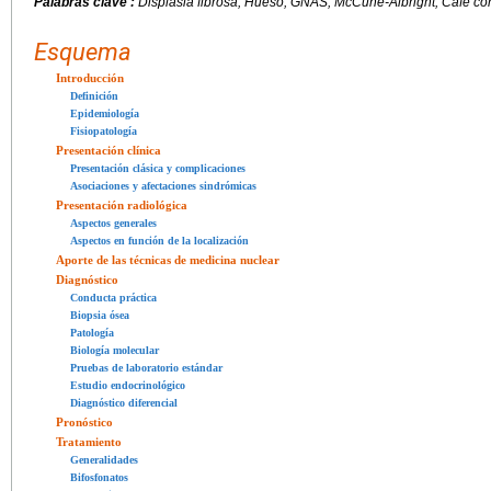
Palabras clave :
Displasia fibrosa, Hueso, GNAS, McCune-Albright, Café co
Esquema
Introducción
Definición
Epidemiología
Fisiopatología
Presentación clínica
Presentación clásica y complicaciones
Asociaciones y afectaciones sindrómicas
Presentación radiológica
Aspectos generales
Aspectos en función de la localización
Aporte de las técnicas de medicina nuclear
Diagnóstico
Conducta práctica
Biopsia ósea
Patología
Biología molecular
Pruebas de laboratorio estándar
Estudio endocrinológico
Diagnóstico diferencial
Pronóstico
Tratamiento
Generalidades
Bifosfonatos