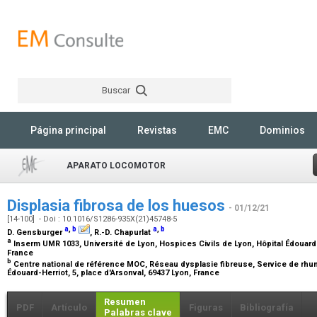
Buscar
Rechercher
Página principal
Revistas
EMC
Dominios
APARATO LOCOMOTOR
Displasia fibrosa de los huesos
- 01/12/21
[14-100] - Doi : 10.1016/S1286-935X(21)45748-5
a
,
b
a
,
b
D. Gensburger
, R.-D. Chapurlat
a
Inserm UMR 1033, Université de Lyon, Hospices Civils de Lyon, Hôpital Édouard-H
France
b
Centre national de référence MOC, Réseau dysplasie fibreuse, Service de rhum
Édouard-Herriot, 5, place d'Arsonval, 69437 Lyon, France
Resumen
PDF
Artículo
Figuras
Bibliografía
Palabras clave