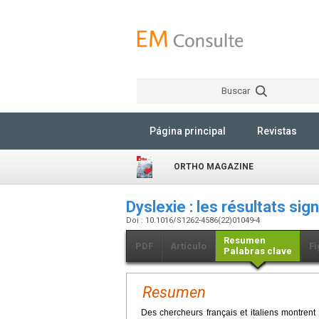
Buscar
Página principal
Revistas
ORTHO MAGAZINE
Dyslexie : les résultats sig
Doi : 10.1016/S1262-4586(22)01049-4
Resumen
PDF
Artículo
Fi
Palabras clave
Resumen
Des chercheurs français et italiens montren