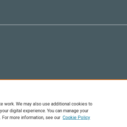
te work. We may also use additional cookies to
 your digital experience. You can manage your
. For more information, see our
Cookie Policy
6 Elsevier, sus licenciantes y colaboradores. Se reservan todos los derechos, incluid
ra todo el contenido de acceso abierto, se aplican los términos de licencia de Cre