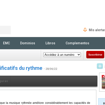
Mis alerta
Rechercher
EMC
Dominios
Libros
Complementos
Suscribirse
nificatifs du rythme
- 28/06/22
guras
t que la musique rythmée améliore considérablement les capacités de
B