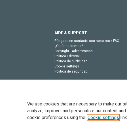
AIDE & SUPPORT
Póngase en contacto con nosotros / FAQ
¿Quiénes somos?
Copyright - Advertencias
Política Editorial
Política de publicidad
Cookie settings
Política de seguridad
We use cookies that are necessary to make our si
analyze, improve, and personalize our content and
cookie preferences using the
Cookie settings
link
Todo el contenido en este sitio: Copyright © 202
entrenamiento de IA y tecnologías similares. Pa