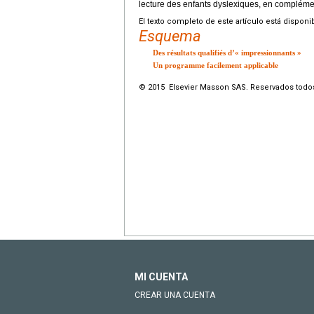
lecture des enfants dyslexiques, en compléme
El texto completo de este artículo está disponi
Esquema
Des résultats qualifiés d’« impressionnants »
Un programme facilement applicable
© 2015 Elsevier Masson SAS. Reservados todo
MI CUENTA
CREAR UNA CUENTA