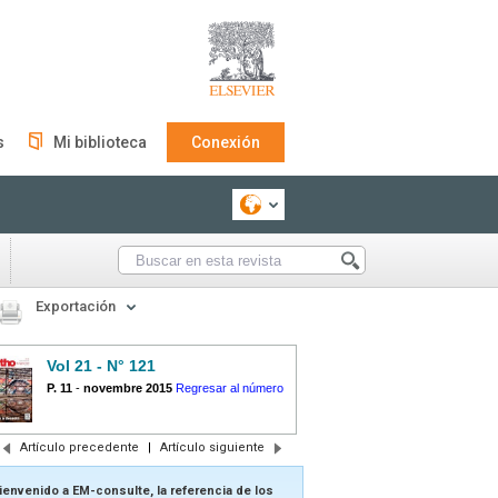
s
Mi biblioteca
Conexión
Exportación
Vol 21 - N° 121
P. 11
-
novembre 2015
Regresar al número
Artículo precedente
|
Artículo siguiente
ienvenido a EM-consulte, la referencia de los