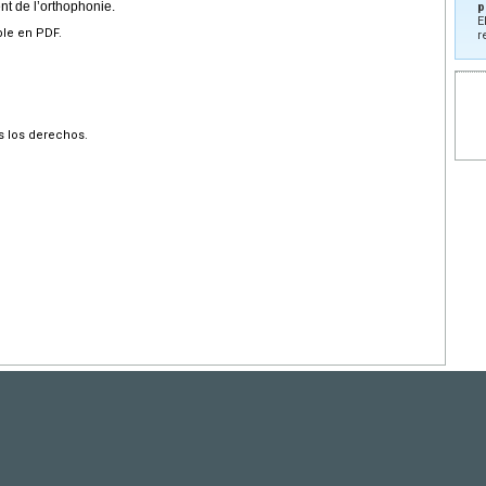
nt de l’orthophonie.
p
E
ble en PDF.
r
s los derechos.