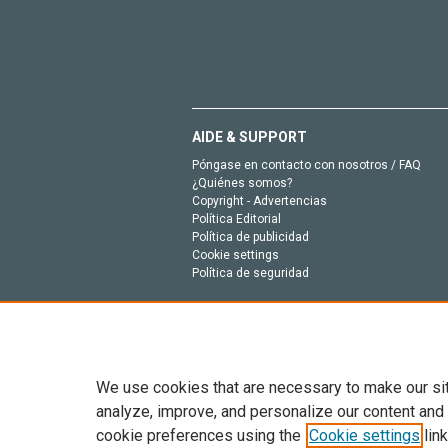
AIDE & SUPPORT
Póngase en contacto con nosotros / FAQ
¿Quiénes somos?
Copyright - Advertencias
Política Editorial
Política de publicidad
Cookie settings
Política de seguridad
We use cookies that are necessary to make our si
analyze, improve, and personalize our content and
cookie preferences using the
Cookie settings
link
Todo el contenido en este sitio: Copyright © 202