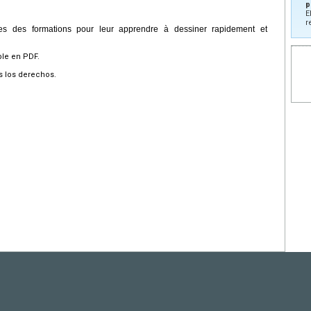
p
E
r
es des formations pour leur apprendre à dessiner rapidement et
ble en PDF.
s los derechos.