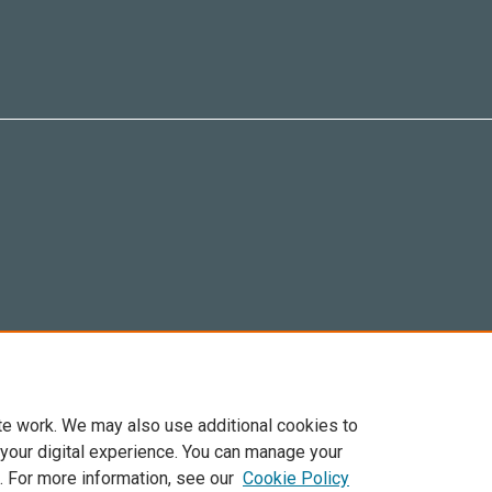
te work. We may also use additional cookies to
 your digital experience. You can manage your
. For more information, see our
Cookie Policy
6 Elsevier, sus licenciantes y colaboradores. Se reservan todos los derechos, incluid