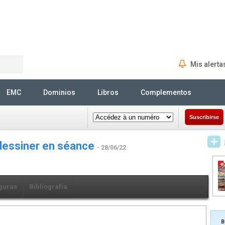
Mis alerta
Rechercher
EMC
Dominios
Libros
Complementos
Suscribirse
 dessiner en séance
- 28/06/22
guras
Bibliografía
B