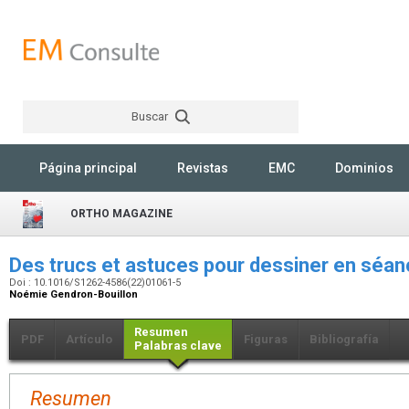
Buscar
Rechercher
Página principal
Revistas
EMC
Dominios
ORTHO MAGAZINE
Des trucs et astuces pour dessiner en séa
Doi : 10.1016/S1262-4586(22)01061-5
Noémie Gendron-Bouillon
Resumen
PDF
Artículo
Figuras
Bibliografía
Palabras clave
Resumen