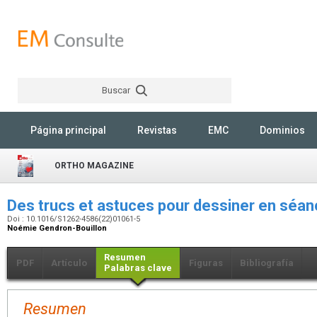
Buscar
Rechercher
Página principal
Revistas
EMC
Dominios
ORTHO MAGAZINE
Des trucs et astuces pour dessiner en séa
Doi : 10.1016/S1262-4586(22)01061-5
Noémie Gendron-Bouillon
Resumen
PDF
Artículo
Figuras
Bibliografía
Palabras clave
Resumen