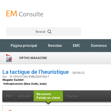
Buscar
Rechercher
Página principal
Revistas
EMC
Dominios
ORTHO MAGAZINE
La tactique de l’heuristique
- 28/06/22
Doi : 10.1016/S1262-4586(22)01062-7
Magalie Guédet
Orthophoniste (New Delhi, Inde)
Resumen
PDF
Artículo
Figuras
Palabras clave