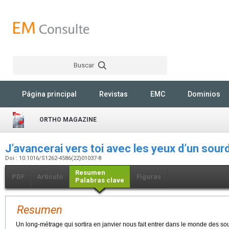
Buscar
Rechercher
Página principal
Revistas
EMC
Dominios
ORTHO MAGAZINE
J’avancerai vers toi avec les yeux d’un sour
Doi : 10.1016/S1262-4586(22)01037-8
Resumen
PDF
Artículo
Figuras
Palabras clave
Resumen
Un long-métrage qui sortira en janvier nous fait entrer dans le monde des so