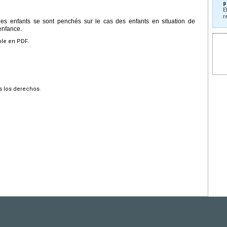
p
E
r
es enfants se sont penchés sur le cas des enfants en situation de
enfance.
ble en PDF.
s los derechos.