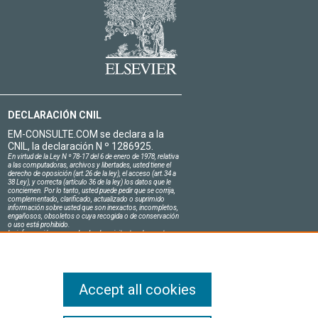
DECLARACIÓN CNIL
EM-CONSULTE.COM se declara a la
CNIL, la declaración N º 1286925.
En virtud de la Ley N º 78-17 del 6 de enero de 1978, relativa
a las computadoras, archivos y libertades, usted tiene el
derecho de oposición (art.26 de la ley), el acceso (art.34 a
38 Ley), y correcta (artículo 36 de la ley) los datos que le
conciernen. Por lo tanto, usted puede pedir que se corrija,
complementado, clarificado, actualizado o suprimido
información sobre usted que son inexactos, incompletos,
engañosos, obsoletos o cuya recogida o de conservación
o uso está prohibido.
La información personal sobre los visitantes de nuestro
sitio, incluyendo su identidad, son confidenciales.
El jefe del sitio en el honor se compromete a respetar la
confidencialidad de los requisitos legales aplicables en
Francia y no de revelar dicha información a terceros.
Accept all cookies