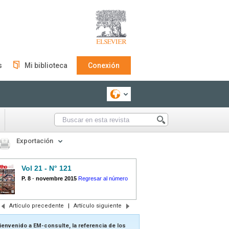
s
Mi biblioteca
Conexión
Exportación
Vol 21 - N° 121
P. 8
-
novembre 2015
Regresar al número
Artículo precedente
|
Artículo siguiente
ienvenido a EM-consulte, la referencia de los