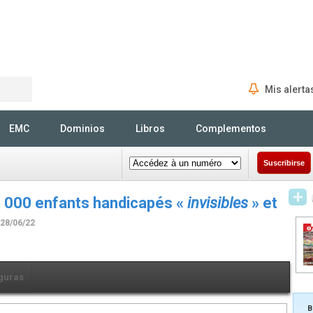
Mis alerta
Rechercher
EMC
Dominios
Libros
Complementos
Suscribirse
70 000 enfants handicapés «
invisibles
» et
 28/06/22
guras
B