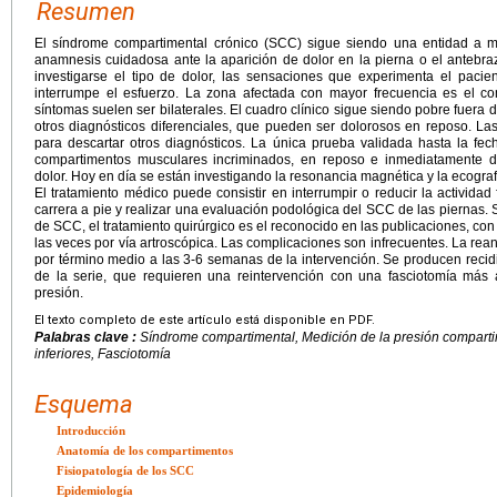
Resumen
El síndrome compartimental crónico (SCC) sigue siendo una entidad a 
anamnesis cuidadosa ante la aparición de dolor en la pierna o el antebra
investigarse el tipo de dolor, las sensaciones que experimenta el paci
interrumpe el esfuerzo. La zona afectada con mayor frecuencia es el co
síntomas suelen ser bilaterales. El cuadro clínico sigue siendo pobre fuera d
otros diagnósticos diferenciales, que pueden ser dolorosos en reposo. La
para descartar otros diagnósticos. La única prueba validada hasta la fec
compartimentos musculares incriminados, en reposo e inmediatamente d
dolor. Hoy en día se están investigando la resonancia magnética y la ecogra
El tratamiento médico puede consistir en interrumpir o reducir la actividad 
carrera a pie y realizar una evaluación podológica del SCC de las piernas.
de SCC, el tratamiento quirúrgico es el reconocido en las publicaciones, con
las veces por vía artroscópica. Las complicaciones son infrecuentes. La rean
por término medio a las 3-6 semanas de la intervención. Se producen reci
de la serie, que requieren una reintervención con una fasciotomía más
presión.
El texto completo de este artículo está disponible en PDF.
Palabras clave :
Síndrome compartimental, Medición de la presión comparti
inferiores, Fasciotomía
Esquema
Introducción
Anatomía de los compartimentos
Fisiopatología de los SCC
Epidemiología