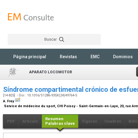
Buscar
Rechercher
Página principal
Revistas
EMC
Dominios
APARATO LOCOMOTOR
Síndrome compartimental crónico de esfu
[14-825] - Doi : 10.1016/S1286-935X(24)49764-5
A. Frey
Service de médecine du sport, CHI Poissy - Saint-Germain-en-Laye, 20, rue Ar
Resumen
PDF
Artículo
Figuras
Cuadros
Bibl
Palabras clave