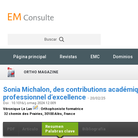
Buscar
Rechercher
Página principal
Revistas
EMC
Dominios
ORTHO MAGAZINE
Sonia Michalon, des contributions académiq
professionnel d’excellence
- 20/02/25
Doi : 10.1016/j.omag.2024.12.009
Véronique Le Lan
:
Orthophoniste formatrice
32 chemin des Prairies, 30100 Alès, France
Resumen
PDF
Artículo
Bibliografía
Palabras clave