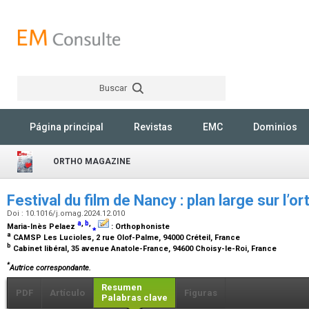
Buscar
Rechercher
Página principal
Revistas
EMC
Dominios
ORTHO MAGAZINE
Festival du film de Nancy : plan large sur l’
Doi : 10.1016/j.omag.2024.12.010
a
,
b
,
Maria-Inès Pelaez
⁎
:
Orthophoniste
a
CAMSP Les Lucioles, 2 rue Olof-Palme, 94000 Créteil, France
b
Cabinet libéral, 35 avenue Anatole-France, 94600 Choisy-le-Roi, France
*
Autrice correspondante.
Resumen
PDF
Artículo
Figuras
Palabras clave