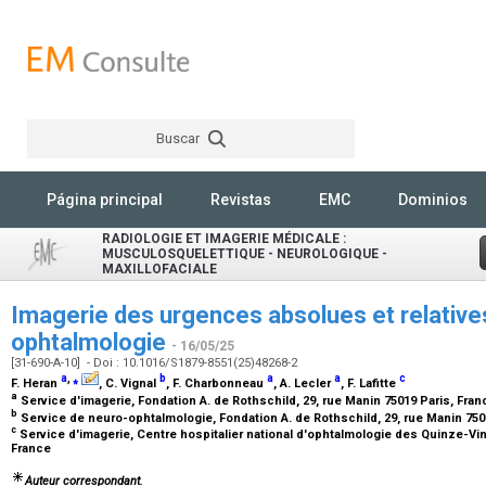
Buscar
Rechercher
Página principal
Revistas
EMC
Dominios
RADIOLOGIE ET IMAGERIE MÉDICALE :
MUSCULOSQUELETTIQUE - NEUROLOGIQUE -
MAXILLOFACIALE
Imagerie des urgences absolues et relative
ophtalmologie
- 16/05/25
[31-690-A-10] - Doi : 10.1016/S1879-8551(25)48268-2
a
,
⁎
b
a
a
c
F. Heran
, C. Vignal
, F. Charbonneau
, A. Lecler
, F. Lafitte
a
Service d'imagerie, Fondation A. de Rothschild, 29, rue Manin 75019 Paris, Fra
b
Service de neuro-ophtalmologie, Fondation A. de Rothschild, 29, rue Manin 750
c
Service d'imagerie, Centre hospitalier national d'ophtalmologie des Quinze-Vin
France
Auteur correspondant.