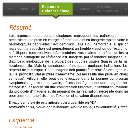
Resumen
Árboles
PDF
Artículo
Figuras
C
Palabras clave
de decisión
Résumé
Les urgences neuro-ophtalmologiques regroupent les pathologies des v
nécessitant une prise en charge thérapeutique et en imagerie rapide, voire
neurologiques habituelles : accident vasculaire aigu, hémorragie, suspic
mais dont la traduction est généralement un trouble visuel ou de l'oculomotr
spécifiques, compressives, inflammatoires, vasculaires centrées sur les vo
méthode d'imagerie de référence est l'imagerie par résonance magnétique d
diagnostic étiologique de la plupart des troubles visuels (baisse de la v
l'oculomotricité. Mais la tomodensitométrie garde quelques indications. Le
dépend de la clinique. Cette imagerie doit parfois être réalisée en urgence
jeu le pronostic vital (rupture d'anévrisme) ou nécessite une prise en cha
veineuse), Ailleurs, elle peut être effectuée dans la journée ou progr
symptomatologie moins bruyante, nécessitent également une imagerie en 
thérapeutiques (doute sur une compression tumorale, inflammation, maladie 
du protocole d'imagerie et du moment de sa réalisation nécessite donc im
pour améliorer la précision de l'examen et sa valeur diagnostique.
El texto completo de este artículo está disponible en PDF.
Mots-clés :
IRM, Neuro-ophtalmologie, Trouble visuel, Oculomotricité, Urge
Esquema
Introduction