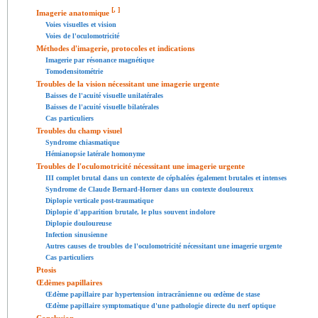
[
,
]
Imagerie anatomique
Voies visuelles et vision
Voies de l'oculomotricité
Méthodes d'imagerie, protocoles et indications
Imagerie par résonance magnétique
Tomodensitométrie
Troubles de la vision nécessitant une imagerie urgente
Baisses de l'acuité visuelle unilatérales
Baisses de l'acuité visuelle bilatérales
Cas particuliers
Troubles du champ visuel
Syndrome chiasmatique
Hémianopsie latérale homonyme
Troubles de l'oculomotricité nécessitant une imagerie urgente
III complet brutal dans un contexte de céphalées également brutales et intenses
Syndrome de Claude Bernard-Horner dans un contexte douloureux
Diplopie verticale post-traumatique
Diplopie d'apparition brutale, le plus souvent indolore
Diplopie douloureuse
Infection sinusienne
Autres causes de troubles de l'oculomotricité nécessitant une imagerie urgente
Cas particuliers
Ptosis
Œdèmes papillaires
Œdème papillaire par hypertension intracrânienne ou œdème de stase
Œdème papillaire symptomatique d'une pathologie directe du nerf optique