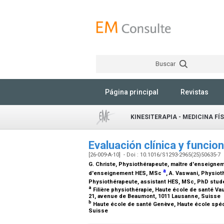
Buscar
Página principal
Revistas
KINESITERAPIA - MEDICINA FÍ
Evaluación clínica y funcio
[26-009-A-10] - Doi : 10.1016/S1293-2965(25)50635-7
G. Christe,
Physiothérapeute, maître d'enseigne
a
d'enseignement HES, MSc
, A. Vaswani,
Physiot
Physiothérapeute, assistant HES, MSc, PhD stud
a
Filière physiothérapie, Haute école de santé Vau
21, avenue de Beaumont, 1011 Lausanne, Suisse
b
Haute école de santé Genève, Haute école spéc
Suisse