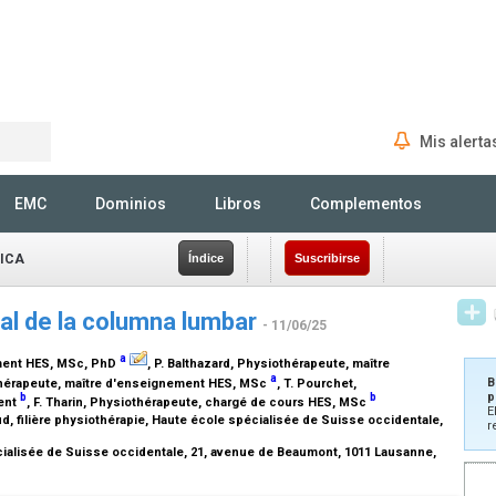
Mis alerta
Rechercher
EMC
Dominios
Libros
Complementos
SICA
Índice
Suscribirse
nal de la columna lumbar
- 11/06/25
a
ment HES, MSc, PhD
, P. Balthazard,
Physiothérapeute, maître
a
B
hérapeute, maître d'enseignement HES, MSc
, T. Pourchet,
p
b
b
ent
, F. Tharin,
Physiothérapeute, chargé de cours HES, MSc
E
d, filière physiothérapie, Haute école spécialisée de Suisse occidentale,
r
ialisée de Suisse occidentale, 21, avenue de Beaumont, 1011 Lausanne,