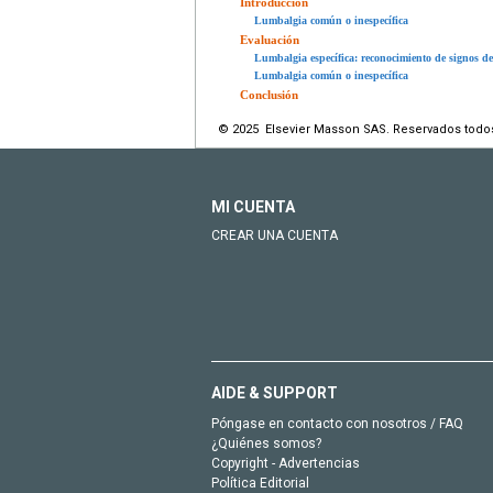
Introducción
Lumbalgia común o inespecífica
Evaluación
Lumbalgia específica: reconocimiento de signos d
Lumbalgia común o inespecífica
Conclusión
© 2025 Elsevier Masson SAS. Reservados todo
MI CUENTA
CREAR UNA CUENTA
AIDE & SUPPORT
Póngase en contacto con nosotros / FAQ
¿Quiénes somos?
Copyright - Advertencias
Política Editorial