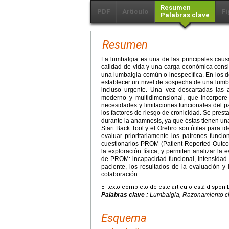
Resumen
PDF
Artículo
Fi
Palabras clave
Resumen
La lumbalgia es una de las principales cau
calidad de vida y una carga económica consi
una lumbalgia común o inespecífica. En los d
establecer un nivel de sospecha de una lumba
incluso urgente. Una vez descartadas las 
moderno y multidimensional, que incorpore 
necesidades y limitaciones funcionales del p
los factores de riesgo de cronicidad. Se prest
durante la anamnesis, ya que éstas tienen una
Start Back Tool y el Örebro son útiles para id
evaluar prioritariamente los patrones funci
cuestionarios PROM (Patient-Reported Outco
la exploración física, y permiten analizar la
de PROM: incapacidad funcional, intensidad d
paciente, los resultados de la evaluación y 
colaboración.
El texto completo de este artículo está disponi
Palabras clave :
Lumbalgia, Razonamiento clí
Esquema