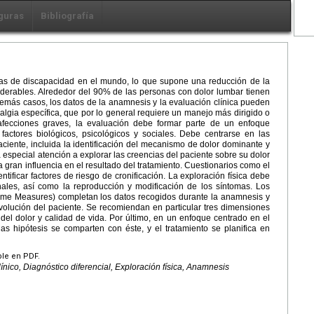
guras
Bibliografía
sas de discapacidad en el mundo, lo que supone una reducción de la
derables. Alrededor del 90% de las personas con dolor lumbar tienen
emás casos, los datos de la anamnesis y la evaluación clínica pueden
lgia específica, que por lo general requiere un manejo más dirigido o
afecciones graves, la evaluación debe formar parte de un enfoque
factores biológicos, psicológicos y sociales. Debe centrarse en las
aciente, incluida la identificación del mecanismo de dolor dominante y
a especial atención a explorar las creencias del paciente sobre su dolor
 gran influencia en el resultado del tratamiento. Cuestionarios como el
entificar factores de riesgo de cronificación. La exploración física debe
onales, así como la reproducción y modificación de los síntomas. Los
me Measures) completan los datos recogidos durante la anamnesis y
 evolución del paciente. Se recomiendan en particular tres dimensiones
el dolor y calidad de vida. Por último, en un enfoque centrado en el
las hipótesis se comparten con éste, y el tratamiento se planifica en
ble en PDF.
nico, Diagnóstico diferencial, Exploración física, Anamnesis