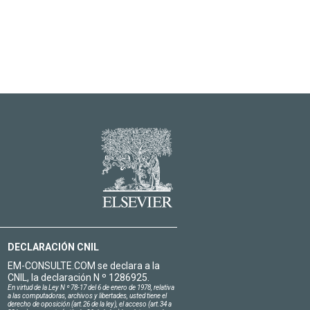
DECLARACIÓN CNIL
EM-CONSULTE.COM se declara a la
CNIL, la declaración N º 1286925.
En virtud de la Ley N º 78-17 del 6 de enero de 1978, relativa
a las computadoras, archivos y libertades, usted tiene el
derecho de oposición (art.26 de la ley), el acceso (art.34 a