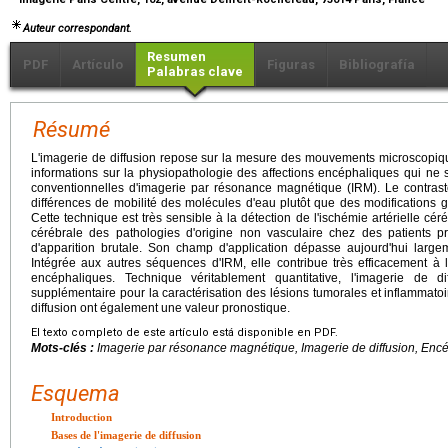
Auteur correspondant.
Resumen
PDF
Artículo
Figuras
Bibliografía
Palabras clave
Résumé
L'imagerie de diffusion repose sur la mesure des mouvements microscopiq
informations sur la physiopathologie des affections encéphaliques qui ne
conventionnelles d'imagerie par résonance magnétique (IRM). Le contras
différences de mobilité des molécules d'eau plutôt que des modifications g
Cette technique est très sensible à la détection de l'ischémie artérielle cér
cérébrale des pathologies d'origine non vasculaire chez des patients pr
d'apparition brutale. Son champ d'application dépasse aujourd'hui largem
Intégrée aux autres séquences d'IRM, elle contribue très efficacement à l
encéphaliques. Technique véritablement quantitative, l'imagerie de d
supplémentaire pour la caractérisation des lésions tumorales et inflammatoi
diffusion ont également une valeur pronostique.
El texto completo de este artículo está disponible en PDF.
Mots-clés :
Imagerie par résonance magnétique, Imagerie de diffusion, Enc
Esquema
Introduction
Bases de l'imagerie de diffusion