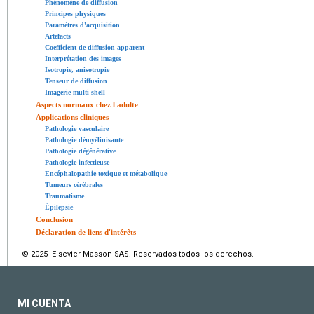
Phénomène de diffusion
Principes physiques
Paramètres d'acquisition
Artefacts
Coefficient de diffusion apparent
Interprétation des images
Isotropie, anisotropie
Tenseur de diffusion
Imagerie multi-shell
Aspects normaux chez l'adulte
Applications cliniques
Pathologie vasculaire
Pathologie démyélinisante
Pathologie dégénérative
Pathologie infectieuse
Encéphalopathie toxique et métabolique
Tumeurs cérébrales
Traumatisme
Épilepsie
Conclusion
Déclaration de liens d'intérêts
© 2025 Elsevier Masson SAS. Reservados todos los derechos.
MI CUENTA