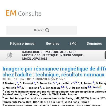
Buscar
Rechercher
Página principal
Revistas
EMC
Dominios
RADIOLOGIE ET IMAGERIE MÉDICALE :
MUSCULOSQUELETTIQUE - NEUROLOGIQUE -
MAXILLOFACIALE
Imagerie par résonance magnétique de diffu
chez l'adulte : technique, résultats normau
[30-806-C-10] - Doi : 10.1016/S1879-8551(25)41875-2
a
a
a
,
b
a
,
b
,
c
b
F. Maatoug
, C. Provost
, C. Debacker
, A. Le Berre
, F. Ramon
, G. Hme
a
,
b
d
a
,
b
,
c
a
,
b
,
c
,
⁎
C. Mellerio
, M. Tisserand
, J. Benzakoun
, C. Oppenheim
a
Service d'imagerie diagnostique et thérapeutique, Groupe hospitalier universit
Sainte-Anne, 1, rue Cabanis, Cedex 14 75674 Paris, France
b
Institut de psychiatrie et de neurosciences de Paris, UMR_S1266, Inserm, 102-1
c
Université Paris-Cité, 102-108, rue de la Santé, 75014 Paris, France
d
Imagerie Paris Centre, 102, avenue Denfert-Rochereau, 75014 Paris, France