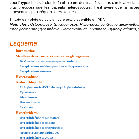
pour l'hypercholestérolémie familiale ont des manifestations cardiovasculair
plus précoces que les patients hétérozygotes. Il est avéré que la myopat
indésirables peu fréquents des statines.
El texto completo de este artículo está disponible en PDF.
Mots-clés :
Ostéoporose, Glycogénoses, Hyperuricémie, Goutte, Enzymothéra
Phénylcétonurie ;Tyrosinémie, Homocystinurie, Cystinose, Hyperlipidémies, H
Esquema
Introduction
Manifestations ostéoarticulaires des glycogénoses
Dysfonctionnement énergétique musculaire
Complications métaboliques liées à l'hyperuricémie
Complications osseuses
Hyperoxalurie
Aminoacidopathie
Phénylcétonurie (PCU) (hyperphénylalaninémie)
Tyrosinémie
Alcaptonurie
Homocytinurie
Cystinose
Hyperlipidémie
Hyperlipidémie et xanthomes
Hyperlipidémie et tendons
Hyperlipidémie et arthropathies
Arthrite à cristaux lipidiques
Hyperlipidémie et goutte