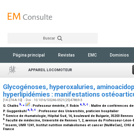
Buscar
Rechercher
Página principal
Revistas
EMC
Dominios
APPAREIL LOCOMOTEUR
Glycogénoses, hyperoxaluries, aminoacidop
hyperlipidémies : manifestations ostéoartic
[14-274-A-10] - Doi : 10.1016/S0246-0521(25)47869-3
b
,
⁎
a
,
b
,
c
G. Chalès
:
Professeur émérite
, F. Robin
:
Maître de conférences des 
a
,
b
,
c
P. Guggenbuhl
:
Professeur des Universités, praticien hospitalier
a
Service de rhumatologie, Hôpital Sud, 16, boulevard de Bulgarie, 35203 Rennes
b
Faculté de médecine, Université de Rennes 1, 2, avenue du Professeur-Léon-
c
Inserm, UMR 1241, Institut nutrition métabolismes et cancer (NuMeCan), CHU 
France