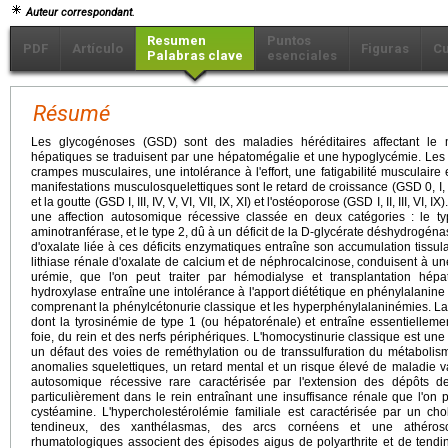
Auteur correspondant.
Resumen
Puntos
PDF
Artículo
Figuras
C
Palabras clave
esenciales
Résumé
Les glycogénoses (GSD) sont des maladies héréditaires affectant l
hépatiques se traduisent par une hépatomégalie et une hypoglycémie. Les
crampes musculaires, une intolérance à l'effort, une fatigabilité musculaire
manifestations musculosquelettiques sont le retard de croissance (GSD 0, I, III,
et la goutte (GSD I, III, IV, V, VI, VII, IX, XI) et l'ostéoporose (GSD I, II, III, VI
une affection autosomique récessive classée en deux catégories : le ty
aminotranférase, et le type 2, dû à un déficit de la D-glycérate déshydrogén
d'oxalate liée à ces déficits enzymatiques entraîne son accumulation tissul
lithiase rénale d'oxalate de calcium et de néphrocalcinose, conduisent à un
urémie, que l'on peut traiter par hémodialyse et transplantation hépa
hydroxylase entraîne une intolérance à l'apport diététique en phénylalanine 
comprenant la phénylcétonurie classique et les hyperphénylalaninémies. La
dont la tyrosinémie de type 1 (ou hépatorénale) et entraîne essentiellem
foie, du rein et des nerfs périphériques. L'homocystinurie classique est une
un défaut des voies de reméthylation ou de transsulfuration du métabolis
anomalies squelettiques, un retard mental et un risque élevé de maladie v
autosomique récessive rare caractérisée par l'extension des dépôts de
particulièrement dans le rein entraînant une insuffisance rénale que l'on pe
cystéamine. L'hypercholestérolémie familiale est caractérisée par un ch
tendineux, des xanthélasmas, des arcs cornéens et une athéroscl
rhumatologiques associent des épisodes aigus de polyarthrite et de tendi