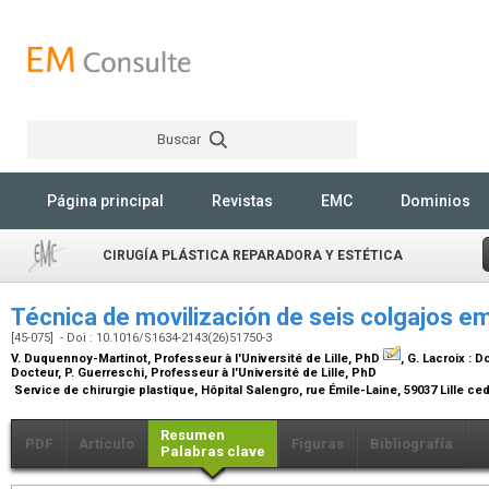
Buscar
Rechercher
Página principal
Revistas
EMC
Dominios
CIRUGÍA PLÁSTICA REPARADORA Y ESTÉTICA
Técnica de movilización de seis colgajos 
[45-075] - Doi : 10.1016/S1634-2143(26)51750-3
V. Duquennoy-Martinot,
Professeur à l'Université de Lille, PhD
, G. Lacroix :
Do
Docteur
, P. Guerreschi,
Professeur à l'Université de Lille, PhD
Service de chirurgie plastique, Hôpital Salengro, rue Émile-Laine, 59037 Lille c
Resumen
PDF
Artículo
Figuras
Bibliografía
Palabras clave