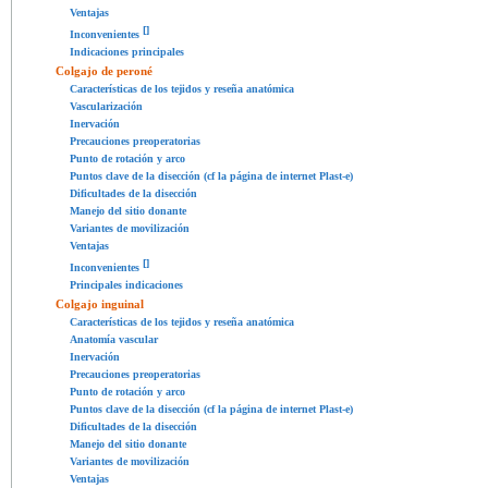
Ventajas
[
]
Inconvenientes
Indicaciones principales
Colgajo de peroné
Características de los tejidos y reseña anatómica
Vascularización
Inervación
Precauciones preoperatorias
Punto de rotación y arco
Puntos clave de la disección (cf la página de internet Plast-e)
Dificultades de la disección
Manejo del sitio donante
Variantes de movilización
Ventajas
[
]
Inconvenientes
Principales indicaciones
Colgajo inguinal
Características de los tejidos y reseña anatómica
Anatomía vascular
Inervación
Precauciones preoperatorias
Punto de rotación y arco
Puntos clave de la disección (cf la página de internet Plast-e)
Dificultades de la disección
Manejo del sitio donante
Variantes de movilización
Ventajas