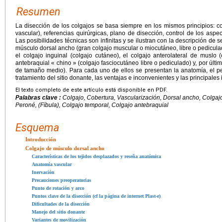
Resumen
La disección de los colgajos se basa siempre en los mismos principios: c
vascular), referencias quirúrgicas, plano de disección, control de los aspec
Las posibilidades técnicas son infinitas y se ilustran con la descripción de 
músculo dorsal ancho (gran colgajo muscular o miocutáneo, libre o pediculad
el colgajo inguinal (colgajo cutáneo), el colgajo anterolateral de muslo (
antebraquial « chino » (colgajo fasciocutáneo libre o pediculado) y, por últi
de tamaño medio). Para cada uno de ellos se presentan la anatomía, el pe
tratamiento del sitio donante, las ventajas e inconvenientes y las principales
El texto completo de este artículo está disponible en PDF.
Palabras clave :
Colgajo, Cobertura, Vascularización, Dorsal ancho, Colgajo
Peroné, (Fíbula), Colgajo temporal, Colgajo antebraquial
Esquema
Introducción
Colgajo de músculo dorsal ancho
Características de los tejidos desplazados y reseña anatómica
Anatomía vascular
Inervación
Precauciones preoperatorias
Punto de rotación y arco
Puntos clave de la disección (cf la página de internet Plast-e)
Dificultades de la disección
Manejo del sitio donante
Variantes de movilización