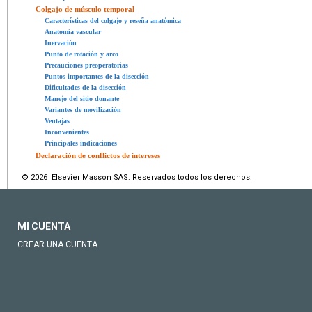
Colgajo de músculo temporal
Características del colgajo y reseña anatómica
Anatomía vascular
Inervación
Punto de rotación y arco
Precauciones preoperatorias
Puntos importantes de la disección
Dificultades de la disección
Manejo del sitio donante
Variantes de movilización
Ventajas
Inconvenientes
Principales indicaciones
Declaración de conflictos de intereses
© 2026 Elsevier Masson SAS. Reservados todos los derechos.
MI CUENTA
CREAR UNA CUENTA