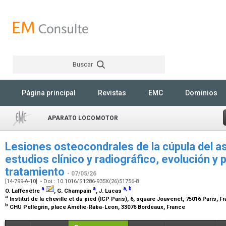
Buscar
Rechercher
Página principal
Revistas
EMC
Dominios
APARATO LOCOMOTOR
Lesiones osteocondrales de la cúpula del ast
estudios clínico y radiográfico, evolución y 
tratamiento
- 07/05/26
[14-799-A-10] - Doi : 10.1016/S1286-935X(26)51756-8
a
a
a
,
b
O. Laffenêtre
, G. Champain
, J. Lucas
a
Institut de la cheville et du pied (ICP Paris), 6, square Jouvenet, 75016 Paris, 
b
CHU Pellegrin, place Amélie-Raba-Leon, 33076 Bordeaux, France