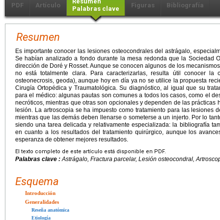
Resumen
PDF
Artículo
Figuras
Bibliografía
Palabras clave
Resumen
Es importante conocer las lesiones osteocondrales del astrágalo, especialm
Se habían analizado a fondo durante la mesa redonda que la Sociedad Or
dirección de Doré y Rosset. Aunque se conocen algunos de los mecanismos 
no está totalmente clara. Para caracterizarlas, resulta útil conocer la c
osteonecrosis, geoda), aunque hoy en día ya no se utilice la propuesta re
Cirugía Ortopédica y Traumatológica. Su diagnóstico, al igual que su trata
para el médico: algunas pautas son comunes a todos los casos, como el desb
necróticos, mientras que otras son opcionales y dependen de las prácticas ha
lesión. La artroscopia se ha impuesto como tratamiento para las lesiones 
mientras que las demás deben llenarse o someterse a un injerto. Por lo tanto
siendo una tarea delicada y relativamente especializada: la bibliografía 
en cuanto a los resultados del tratamiento quirúrgico, aunque los avances
esperanza de obtener mejores resultados.
El texto completo de este artículo está disponible en PDF.
Palabras clave :
Astrágalo, Fractura parcelar, Lesión osteocondral, Artroscop
Esquema
Introducción
Generalidades
Reseña anatómica
Etiología