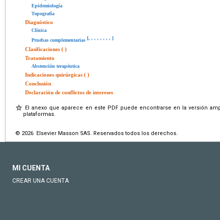
Epidemiología
Topografía
Diagnóstico
Clínica
[
,
,
,
,
,
,
,
,
]
Pruebas complementarias
Clasificaciones ( )
Tratamiento
Abstención terapéutica
Indicaciones quirúrgicas ( )
Conclusión
Declaración de conflictos de intereses
El anexo que aparece en este PDF puede encontrarse en la versión ampl
plataformas.
© 2026 Elsevier Masson SAS. Reservados todos los derechos.
MI CUENTA
CREAR UNA CUENTA