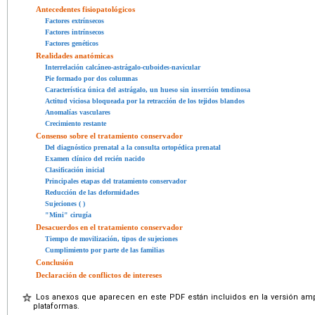
Antecedentes fisiopatológicos
Factores extrínsecos
Factores intrínsecos
Factores genéticos
Realidades anatómicas
Interrelación calcáneo-astrágalo-cuboides-navicular
Pie formado por dos columnas
Característica única del astrágalo, un hueso sin inserción tendinosa
Actitud viciosa bloqueada por la retracción de los tejidos blandos
Anomalías vasculares
Crecimiento restante
Consenso sobre el tratamiento conservador
Del diagnóstico prenatal a la consulta ortopédica prenatal
Examen clínico del recién nacido
Clasificación inicial
Principales etapas del tratamiento conservador
Reducción de las deformidades
Sujeciones ( )
"Mini" cirugía
Desacuerdos en el tratamiento conservador
Tiempo de movilización, tipos de sujeciones
Cumplimiento por parte de las familias
Conclusión
Declaración de conflictos de intereses
Los anexos que aparecen en este PDF están incluidos en la versión ampl
plataformas.