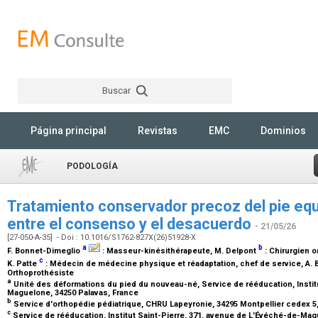
Buscar
Rechercher
Página principal
Revistas
EMC
Dominios
PODOLOGÍA
Tratamiento conservador precoz del pie equi
entre el consenso y el desacuerdo
- 21/05/26
[27-050-A-35] - Doi : 10.1016/S1762-827X(26)51928-X
a
b
F. Bonnet-Dimeglio
:
Masseur-kinésithérapeute
, M. Delpont
:
Chirurgien o
c
K. Patte
:
Médecin de médecine physique et réadaptation, chef de service
, A.
Orthoprothésiste
a
Unité des déformations du pied du nouveau-né, Service de rééducation, Institu
Maguelone, 34250 Palavas, France
b
Service d'orthopédie pédiatrique, CHRU Lapeyronie, 34295 Montpellier cedex 5
c
Service de rééducation, Institut Saint-Pierre, 371, avenue de L'Évéché-de-Mag