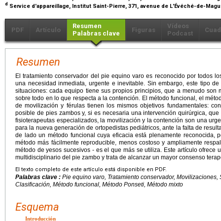
d
Service d'appareillage, Institut Saint-Pierre, 371, avenue de L'Évéché-de-Mag
Resumen
Vídeos
PDF
Artículo
Figuras
Cuad
Palabras clave
Podcast
Resumen
El tratamiento conservador del pie equino varo es reconocido por todos l
una necesidad inmediata, urgente e inevitable. Sin embargo, este tipo d
situaciones: cada equipo tiene sus propios principios, que a menudo son mu
sobre todo en lo que respecta a la contención. El método funcional, el mét
de movilización y férulas tienen los mismos objetivos fundamentales: c
posible de pies zambos y, si es necesaria una intervención quirúrgica, que
fisioterapeutas especializados, la movilización y la contención son una ur
para la nueva generación de ortopedistas pediátricos, ante la falta de resulta
de lado un método funcional cuya eficacia está plenamente reconocida, p
método más fácilmente reproducible, menos costoso y ampliamente respal
método de yesos sucesivos - es el que más se utiliza. Este artículo ofrece
multidisciplinario del pie zambo y trata de alcanzar un mayor consenso terap
El texto completo de este artículo está disponible en PDF.
Palabras clave :
Pie equino varo, Tratamiento conservador, Movilizaciones,
Clasificación, Método funcional, Método Ponseti, Método mixto
Esquema
Introducción