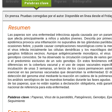
Artículo
Figuras
Bibliografía
Palabras clave
En prensa. Pruebas corregidas por el autor. Disponible en línea desde el Frid
Resumen
Las paperas son una enfermedad infecciosa aguda causada por un paramix
que afecta principalmente a niños y adultos jóvenes. Descrita por prime
epidémica provoca una inflamación no supurativa de las glándulas paróti
ocasiones fiebre, y puede causar complicaciones neurológicas como la menin
el virus infecta inicialmente las células dendríticas y los macrófagos de
ganglios linfáticos vecinos. Aunque antigénicamente monotípico, el virus
genotipos conocidos. Se ha observado la circulación conjunta de varios g
o el predominio exclusivo de un solo genotipo. En estos fenómenos infl
diferencias en la cobertura vacunal y el uso de cepas vacunales especí
incubación de unas 3 semanas, un tercio de los casos permanecen asinto
esencial en las personas vacunadas que desarrollan la enfermedad. El di
detección del genoma viral mediante la reacción en cadena de la polimeras
los análisis serológicos de las muestras tomadas durante las fases agudas. 
de las paperas, que no están sujetas a declaración obligatoria, está garan
nacional de referencia para esta enfermedad.
Palabras clave :
Paperas, Virus de la parotiditis, Patogénesis, Genotipo, E
Seguimiento