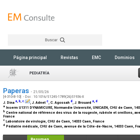
Buscar
Rechercher
Página principal
Revistas
EMC
Dominios
PEDIATRÍA
Paperas
- 21/05/26
[4-310-B-10] - Doi : 10.1016/S1245-1789(26)51936-X
a
,
b
,
c
c
d
a
,
d
J. Dina
, J. Adnet
, C. Agossah
, J. Brouard
a
Inserm U1311 DYNAMICURE, Normandie Université, UNICAEN, CHU de Caen, 140
b
Centre national de référence des virus de la rougeole, rubéole et oreillons, a
France
c
Laboratoire de virologie, CHU de Caen, 14033 Caen, France
d
Pédiatrie médicale, CHU de Caen, avenue de la Côte-de-Nacre, 14033 Caen, F
Resumen