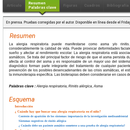
Resumen
Artículo
Figuras
Cuadros
Bibliografía
Palabras clave
En prensa. Pruebas corregidas por el autor. Disponible en línea desde el Frid
Resumen
La alergia respiratoria puede manifestarse como asma y/o rinitis
considerablemente la calidad de vida. Puede provocar deformidades facial
sueño y afectar al rendimiento escolar. La alergia respiratoria está aso
asmáticos. Se trata del principal factor de riesgo de que el asma persista dur
afecta al control del asma y es responsable de un mayor uso del sistema s
diagnóstico forman parte integrante del tratamiento de cualquier pacie
prevención de los posibles desencadenantes de las crisis asmáticas, el e
la inmunoterapia específica. Las bioterapias deben considerarse en casos d
Palabras clave :
Alergia respiratoria, Rinitis alérgica, Asma
Esquema
Introducción
¿ Cuándo hay que buscar una alergia respiratoria en el niño?
Contexto de aparición de los síntomas: importancia de la investigación medioambiental
Síntomas sugestivos de rinitis alérgica
¿ Cuándo debe un paciente asmático someterse a una prueba de alergia respiratoria?