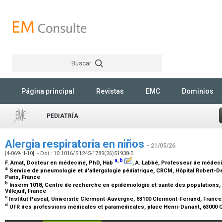
Buscar
Rechercher
Página principal
Revistas
EMC
Dominios
PEDIATRÍA
Alergia respiratoria en niños
- 21/05/26
[4-069-H-10] - Doi : 10.1016/S1245-1789(26)51938-3
a
,
b
F. Amat,
Docteur en médecine, PhD, Hab
, A. Labbé,
Professeur de médec
a
Service de pneumologie et d'allergologie pédiatrique, CRCM, Hôpital Robert-Deb
Paris, France
b
Inserm 1018, Centre de recherche en épidémiologie et santé des populations, é
Villejuif, France
c
Institut Pascal, Université Clermont-Auvergne, 63100 Clermont-Ferrand, Franc
d
UFR des professions médicales et paramédicales, place Henri-Dunant, 63000 