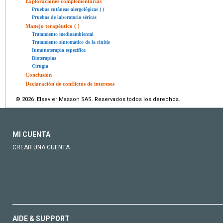
Exploraciones complementarias
Pruebas cutáneas alergológicas ( )
Pruebas de laboratorio séricas
Manejo terapéutico ( )
Tratamiento medioambiental
Tratamiento sintomático de la rinitis
Inmunoterapia específica
Bioterapias
Cirugía
Conclusión
Declaración de conflictos de intereses
© 2026 Elsevier Masson SAS. Reservados todos los derechos.
MI CUENTA
CREAR UNA CUENTA
AIDE & SUPPORT