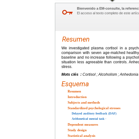
Bienvenido a EM-consulte, la referenci
El acceso al texto completo de este artíc
Resumen
We investigated plasma cortisol in a psyc
comparison with seven age-matched healthy c
baseline and no increase following a psychol
situation less agreeable than controls. Anhe
stress.
Mots clés :
Cortisol ; Alcoholism ; Anhedonia 
Esquema
Resumen
Introduction
Subjects and methods
Standardized psychological stresses
Delayed auditory feedback (DAF)
,
Arithmetical mental task
Dependent measures
Study design
Statistical analysis