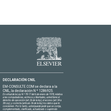
DECLARACIÓN CNIL
EM-CONSULTE.COM se declara a la
CNIL, la declaración N º 1286925.
En virtud de la Ley N º 78-17 del 6 de enero de 1978, relativa
a las computadoras, archivos y libertades, usted tiene el
derecho de oposición (art.26 de la ley), el acceso (art.34 a
38 Ley), y correcta (artículo 36 de la ley) los datos que le
conciernen. Por lo tanto, usted puede pedir que se corrija,
complementado, clarificado, actualizado o suprimido