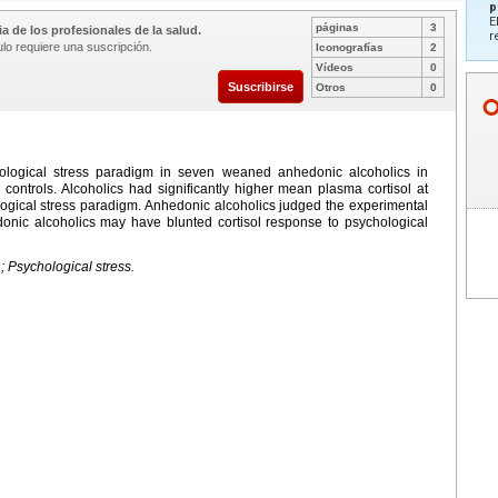
p
E
páginas
3
a de los profesionales de la salud.
r
ulo requiere una suscripción.
Iconografías
2
Vídeos
0
Suscribirse
Otros
0
hological stress paradigm in seven weaned anhedonic alcoholics in
ontrols. Alcoholics had significantly higher mean plasma cortisol at
ogical stress paradigm. Anhedonic alcoholics judged the experimental
donic alcoholics may have blunted cortisol response to psychological
; Psychological stress.