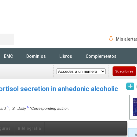
Mis alerta
Rechercher
EMC
Dominios
Libros
Complementos
Suscribirse
rtisol secretion in anhedonic alcoholic
b
b
pard
, S. Dally
*Corresponding author.
guras
Bibliografía
B