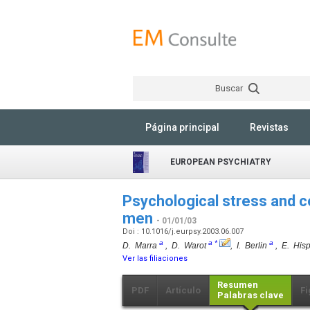
Buscar
Página principal
Revistas
EUROPEAN PSYCHIATRY
Psychological stress and co
men
- 01/01/03
Doi : 10.1016/j.eurpsy.2003.06.007
a
a
*
a
D. Marra
, D. Warot
, I. Berlin
, E. His
Ver las filiaciones
Resumen
PDF
Artículo
Fi
Palabras clave