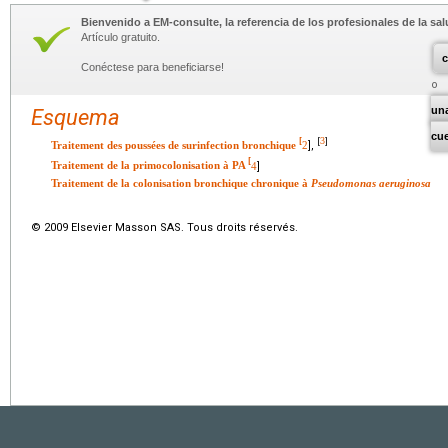
Bienvenido a EM-consulte, la referencia de los profesionales de la sal
Artículo gratuito.
c
Conéctese para beneficiarse!
un
Esquema
cu
3
[
[
]
Traitement des poussées de surinfection bronchique
2
],
[
Traitement de la primocolonisation à PA
4
]
Traitement de la colonisation bronchique chronique à
Pseudomonas aeruginosa
© 2009 Elsevier Masson SAS. Tous droits réservés.