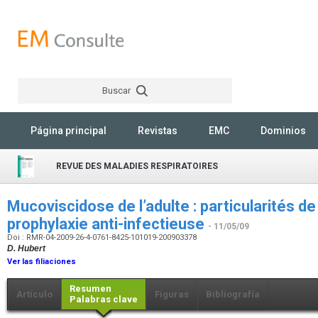
Buscar
Rechercher
Página principal
Revistas
EMC
Dominios
REVUE DES MALADIES RESPIRATOIRES
Mucoviscidose de l’adulte : particularités de 
prophylaxie anti-infectieuse
- 11/05/09
Doi : RMR-04-2009-26-4-0761-8425-101019-200903378
D. Hubert
Ver las filiaciones
Resumen
Artículo
Figuras
Bibliografía
Palabras clave