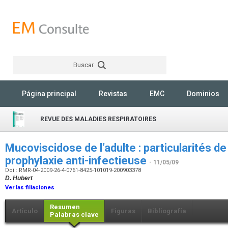
Buscar
Rechercher
Página principal
Revistas
EMC
Dominios
REVUE DES MALADIES RESPIRATOIRES
Mucoviscidose de l’adulte : particularités de 
prophylaxie anti-infectieuse
- 11/05/09
Doi : RMR-04-2009-26-4-0761-8425-101019-200903378
D. Hubert
Ver las filiaciones
Resumen
Artículo
Figuras
Bibliografía
Palabras clave