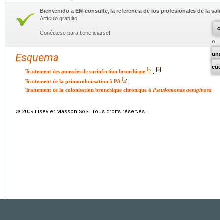
Bienvenido a EM-consulte, la referencia de los profesionales de la sal
Artículo gratuito.
c
Conéctese para beneficiarse!
un
Esquema
cu
3
[
[
]
Traitement des poussées de surinfection bronchique
2
],
[
Traitement de la primocolonisation à PA
4
]
Traitement de la colonisation bronchique chronique à
Pseudomonas aeruginosa
© 2009 Elsevier Masson SAS. Tous droits réservés.