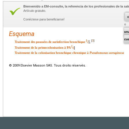
Bienvenido a EM-consulte, la referencia de los profesionales de la sal
Artículo gratuito.
c
Conéctese para beneficiarse!
un
Esquema
cu
3
[
[
]
Traitement des poussées de surinfection bronchique
2
],
[
Traitement de la primocolonisation à PA
4
]
Traitement de la colonisation bronchique chronique à
Pseudomonas aeruginosa
© 2009 Elsevier Masson SAS. Tous droits réservés.