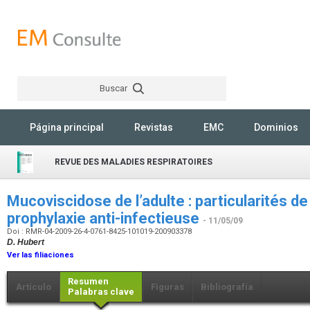
Buscar
Rechercher
Página principal
Revistas
EMC
Dominios
REVUE DES MALADIES RESPIRATOIRES
Mucoviscidose de l’adulte : particularités de 
prophylaxie anti-infectieuse
- 11/05/09
Doi : RMR-04-2009-26-4-0761-8425-101019-200903378
D. Hubert
Ver las filiaciones
Resumen
Artículo
Figuras
Bibliografía
Palabras clave