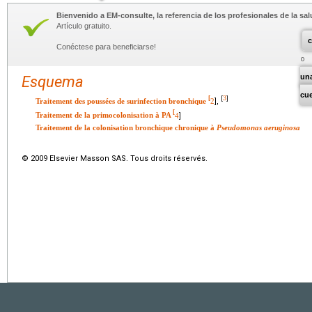
Bienvenido a EM-consulte, la referencia de los profesionales de la sal
Artículo gratuito.
c
Conéctese para beneficiarse!
un
Esquema
cu
3
[
[
]
Traitement des poussées de surinfection bronchique
2
],
[
Traitement de la primocolonisation à PA
4
]
Traitement de la colonisation bronchique chronique à
Pseudomonas aeruginosa
© 2009 Elsevier Masson SAS. Tous droits réservés.