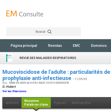
Buscar
Rechercher
Página principal
Revistas
EMC
Dominios
REVUE DES MALADIES RESPIRATOIRES
Mucoviscidose de l’adulte : particularités de 
prophylaxie anti-infectieuse
- 11/05/09
Doi : RMR-04-2009-26-4-0761-8425-101019-200903378
D. Hubert
Ver las filiaciones
Resumen
Artículo
Figuras
Bibliografía
Palabras clave