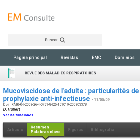
Buscar
Rechercher
Página principal
Revistas
EMC
Dominios
REVUE DES MALADIES RESPIRATOIRES
Mucoviscidose de l’adulte : particularités de 
prophylaxie anti-infectieuse
- 11/05/09
Doi : RMR-04-2009-26-4-0761-8425-101019-200903378
D. Hubert
Ver las filiaciones
Resumen
Artículo
Figuras
Bibliografía
Palabras clave