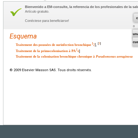
Bienvenido a EM-consulte, la referencia de los profesionales de la sal
Artículo gratuito.
c
Conéctese para beneficiarse!
un
Esquema
cu
3
[
[
]
Traitement des poussées de surinfection bronchique
2
],
[
Traitement de la primocolonisation à PA
4
]
Traitement de la colonisation bronchique chronique à
Pseudomonas aeruginosa
© 2009 Elsevier Masson SAS. Tous droits réservés.