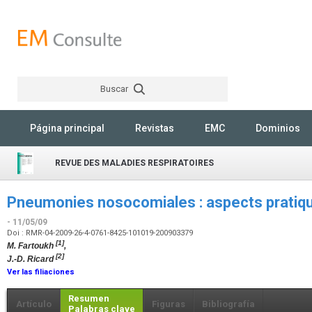
Buscar
Rechercher
Página principal
Revistas
EMC
Dominios
REVUE DES MALADIES RESPIRATOIRES
Pneumonies nosocomiales : aspects pratiqu
- 11/05/09
Doi : RMR-04-2009-26-4-0761-8425-101019-200903379
[1]
M. Fartoukh
,
[2]
J.-D. Ricard
Ver las filiaciones
Resumen
Artículo
Figuras
Bibliografía
Palabras clave