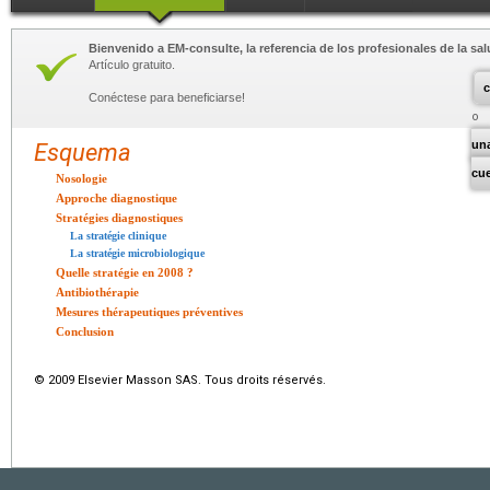
Bienvenido a EM-consulte, la referencia de los profesionales de la sal
Artículo gratuito.
c
Conéctese para beneficiarse!
un
Esquema
cu
Nosologie
Approche diagnostique
Stratégies diagnostiques
La stratégie clinique
La stratégie microbiologique
Quelle stratégie en 2008 ?
Antibiothérapie
Mesures thérapeutiques préventives
Conclusion
© 2009 Elsevier Masson SAS. Tous droits réservés.