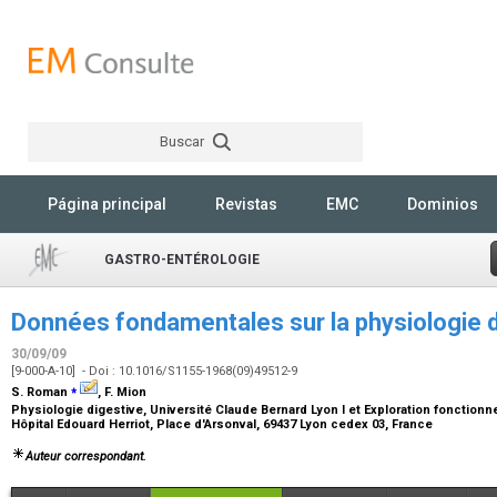
Buscar
Rechercher
Página principal
Revistas
EMC
Dominios
GASTRO-ENTÉROLOGIE
Données fondamentales sur la physiologie d
30/09/09
[9-000-A-10] - Doi : 10.1016/S1155-1968(09)49512-9
⁎
S. Roman
, F. Mion
Physiologie digestive, Université Claude Bernard Lyon I et Exploration fonctionne
Hôpital Edouard Herriot, Place d'Arsonval, 69437 Lyon cedex 03, France
Auteur correspondant.