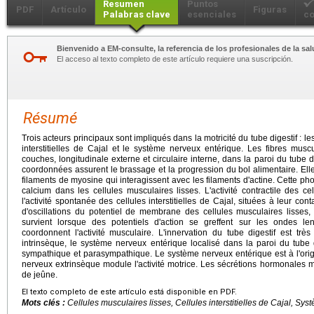
Resumen
Puntos
PDF
Artículo
Figuras
Palabras clave
esenciales
co
Bienvenido a EM-consulte, la referencia de los profesionales de la sal
El acceso al texto completo de este artículo requiere una suscripción.
Résumé
Trois acteurs principaux sont impliqués dans la motricité du tube digestif : les
interstitielles de Cajal et le système nerveux entérique. Les fibres mus
couches, longitudinale externe et circulaire interne, dans la paroi du tube di
coordonnées assurent le brassage et la progression du bol alimentaire. El
filaments de myosine qui interagissent avec les filaments d'actine. Cette pho
calcium dans les cellules musculaires lisses. L'activité contractile des cel
l'activité spontanée des cellules interstitielles de Cajal, situées à leur co
d'oscillations du potentiel de membrane des cellules musculaires lisses,
survient lorsque des potentiels d'action se greffent sur les ondes le
coordonnent l'activité musculaire. L'innervation du tube digestif est trè
intrinsèque, le système nerveux entérique localisé dans la paroi du tube d
sympathique et parasympathique. Le système nerveux entérique est à l'origi
nerveux extrinsèque module l'activité motrice. Les sécrétions hormonales mod
de jeûne.
El texto completo de este artículo está disponible en PDF.
Mots clés :
Cellules musculaires lisses, Cellules interstitielles de Cajal, Sy