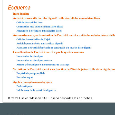
Esquema
Introduction
Activité contractile du tube digestif : rôle des cellules musculaires lisses
Cellule musculaire lisse
Contraction des cellules musculaires lisses
Relaxation des cellules musculaires lisses
Automatisme et synchronisation de l'activité motrice : rôle des cellules interstitiell
Cellules interstitielles de Cajal
Activité spontanée du muscle lisse digestif
Naissance de l'activité mécanique contractile du muscle lisse digestif
Coordination de l'activité motrice par le système nerveux
Innervation intrinsèque
Innervation extrinsèque motrice
Réflexe péristaltique et mouvements de brassage
Variations de l'activité motrice en fonction de l'état de jeûne : rôle de la régulat
En période postprandiale
Entre les repas
Applications pharmacologiques
Prokinétiques
Inhibiteurs de la motricité digestive
© 2009 Elsevier Masson SAS. Reservados todos los derechos.