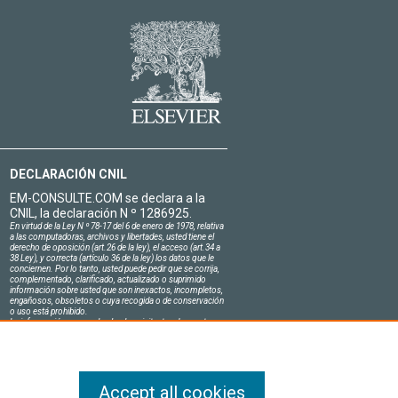
DECLARACIÓN CNIL
EM-CONSULTE.COM se declara a la
CNIL, la declaración N º 1286925.
En virtud de la Ley N º 78-17 del 6 de enero de 1978, relativa
a las computadoras, archivos y libertades, usted tiene el
derecho de oposición (art.26 de la ley), el acceso (art.34 a
38 Ley), y correcta (artículo 36 de la ley) los datos que le
conciernen. Por lo tanto, usted puede pedir que se corrija,
complementado, clarificado, actualizado o suprimido
información sobre usted que son inexactos, incompletos,
engañosos, obsoletos o cuya recogida o de conservación
o uso está prohibido.
La información personal sobre los visitantes de nuestro
sitio, incluyendo su identidad, son confidenciales.
El jefe del sitio en el honor se compromete a respetar la
confidencialidad de los requisitos legales aplicables en
Francia y no de revelar dicha información a terceros.
Accept all cookies