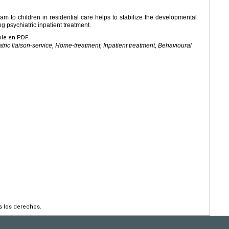
m to children in residential care helps to stabilize the developmental
ng psychiatric inpatient treatment.
ble en PDF.
ric liaison-service, Home-treatment, Inpatient treatment, Behavioural
s los derechos.