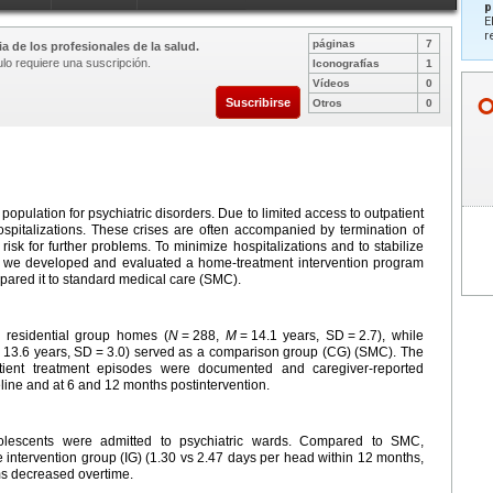
p
E
r
páginas
7
a de los profesionales de la salud.
ulo requiere una suscripción.
Iconografías
1
Vídeos
0
Suscribirse
Otros
0
 population for psychiatric disorders. Due to limited access to outpatient
 hospitalizations. These crises are often accompanied by termination of
risk for further problems. To minimize hospitalizations and to stabilize
s, we developed and evaluated a home-treatment intervention program
pared it to standard medical care (SMC).
 residential group homes (
N
=
288,
M
=
14.1 years, SD
=
2.7), while
=
13.6 years, SD
=
3.0) served as a comparison group (CG) (SMC). The
atient treatment episodes were documented and caregiver-reported
ine and at 6 and 12 months postintervention.
olescents were admitted to psychiatric wards. Compared to SMC,
he intervention group (IG) (1.30 vs 2.47 days per head within 12 months,
ms decreased overtime.