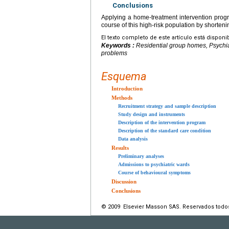
Conclusions
Applying a home-treatment intervention progra
course of this high-risk population by shorteni
El texto completo de este artículo está disponi
Keywords :
Residential group homes, Psychiat
problems
Esquema
Introduction
Methods
Recruitment strategy and sample description
Study design and instruments
Description of the intervention program
Description of the standard care condition
Data analysis
Results
Preliminary analyses
Admissions to psychiatric wards
Course of behavioural symptoms
Discussion
Conclusions
© 2009 Elsevier Masson SAS. Reservados todo