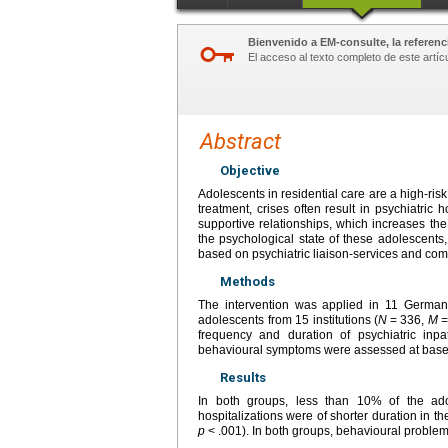
Bienvenido a EM-consulte, la referenci
El acceso al texto completo de este artíc
Abstract
Objective
Adolescents in residential care are a high-risk
treatment, crises often result in psychiatric
supportive relationships, which increases the 
the psychological state of these adolescent
based on psychiatric liaison-services and com
Methods
The intervention was applied in 11 German
adolescents from 15 institutions (
N
=
336,
M
frequency and duration of psychiatric inp
behavioural symptoms were assessed at basel
Results
In both groups, less than 10% of the ad
hospitalizations were of shorter duration in t
p
<
.001). In both groups, behavioural proble