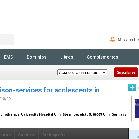
Mis alerta
Rechercher
EMC
Dominios
Libros
Complementos
Suscribirse
iaison-services for adolescents in
/10/09
hotherapy, University Hospital Ulm, Steinhoevelstr. 5, 89075 Ulm, Germany
guras
Cuadros
Bibliografía
B