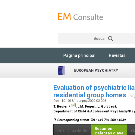
Buscar
Página principal
Revistas
EUROPEAN PSYCHIATRY
Evaluation of psychiatric l
residential group homes
- 20
Doi : 10.1016/j.eurpsy.2009.02.006
⁎
T. Besier
, J.M. Fegert, L. Goldbeck
Department of Child & Adolescent Psychiatry/Psyc
Corresponding author. Tel.: +49 731 500 61639.
Resumen
PDF
Artículo
Fi
Palabras clave