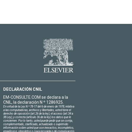
DECLARACIÓN CNIL
EM-CONSULTE.COM se declara a la
CNIL, la declaración N º 1286925.
En virtud de la Ley N º 78-17 del 6 de enero de 1978, relativa
a las computadoras, archivos y libertades, usted tiene el
derecho de oposición (art.26 de la ley), el acceso (art.34 a
38 Ley), y correcta (artículo 36 de la ley) los datos que le
conciernen. Por lo tanto, usted puede pedir que se corrija,
complementado, clarificado, actualizado o suprimido
información sobre usted que son inexactos, incompletos,
engañosos, obsoletos o cuya recogida o de conservación