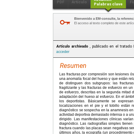
PDF
Artículo
Fi
Palabras clave
Bienvenido a EM-consulte, la referenci
El acceso al texto completo de este artíc
Artículo archivado
, publicado en el tratado
acceder
Resumen
Las fracturas por compresión son lesiones ó
una anomalía focal del hueso y que están rel
de distinguen dos subgrupos: las fractura
fragilizante y las fracturas de esfuerzo en 
de esfuerzo, descritas en la segunda mitad de
adaptación del hueso al esfuerzo. En el ámbito
los deportistas. Básicamente se expresa
localizaciones en el pie y el tobillo están
diagnóstico se sospecha en la anamnesis en 
actividad deportiva demasiado intensa o a un
dirigido. Las manifestaciones clínicas varía
diagnóstico. Las radiografías simples tienen
fractura cuando las placas sean negativas se
últimos años, la ecografía (un procedimiento 