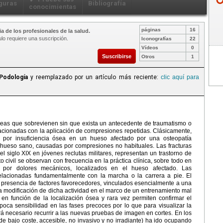
guras
Bibliografía
conocimientas
páginas
16
a de los profesionales de la salud.
ulo requiere una suscripción.
Iconografías
22
Vídeos
0
Suscribirse
Otros
1
Podología
y reemplazado por un artículo más reciente:
clic aquí para
seas que sobrevienen sin que exista un antecedente de traumatismo o
acionadas con la aplicación de compresiones repetidas. Clásicamente,
s por insuficiencia ósea en un hueso afectado por una osteopatía
un hueso sano, causadas por compresiones no habituales. Las fracturas
l siglo XIX en jóvenes reclutas militares, representan un trastorno de
 civil se observan con frecuencia en la práctica clínica, sobre todo en
n por dolores mecánicos, localizados en el hueso afectado. Las
 relacionadas fundamentalmente con la marcha o la carrera a pie. El
presencia de factores favorecedores, vinculados esencialmente a una
a modificación de dicha actividad en el marco de un entrenamiento mal
n en función de la localización ósea y rara vez permiten confirmar el
 poca sensibilidad en las fases precoces por lo que para visualizar la
rá necesario recurrir a las nuevas pruebas de imagen en cortes. En los
de bajo coste, accesible, no invasivo y no irradiante) ha ido ocupando