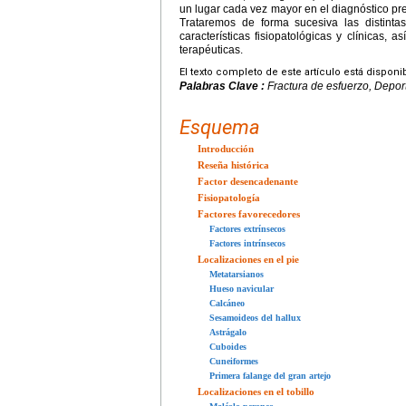
un lugar cada vez mayor en el diagnóstico prec
Trataremos de forma sucesiva las distintas
características fisiopatológicas y clínicas,
terapéuticas.
El texto completo de este artículo está disponi
Palabras Clave :
Fractura de esfuerzo, Deporte
Esquema
Introducción
Reseña histórica
Factor desencadenante
Fisiopatología
Factores favorecedores
Factores extrínsecos
Factores intrínsecos
Localizaciones en el pie
Metatarsianos
Hueso navicular
Calcáneo
Sesamoideos del hallux
Astrágalo
Cuboides
Cuneiformes
Primera falange del gran artejo
Localizaciones en el tobillo