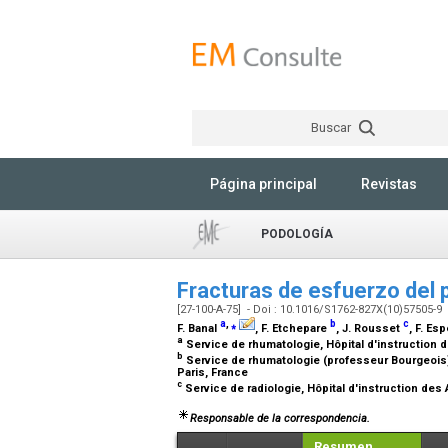
Buscar
Página principal
Revistas
PODOLOGÍA
Fracturas de esfuerzo del pi
[27-100-A-75] - Doi : 10.1016/S1762-827X(10)57505-9
a
,
⁎
b
c
F. Banal
, F. Etchepare
, J. Rousset
, F. E
a
Service de rhumatologie, Hôpital d'instruction 
b
Service de rhumatologie (professeur Bourgeois), 
Paris, France
c
Service de radiologie, Hôpital d'instruction de
Responsable de la correspondencia.
Resumen