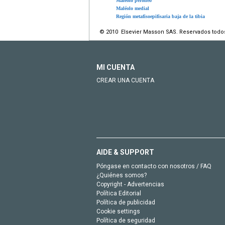
Maléolo peroneo
Maléolo medial
Región metafisoepifisaria baja de la tibia
© 2010 Elsevier Masson SAS. Reservados todo
MI CUENTA
CREAR UNA CUENTA
AIDE & SUPPORT
Póngase en contacto con nosotros / FAQ
¿Quiénes somos?
Copyright - Advertencias
Política Editorial
Política de publicidad
Cookie settings
Política de seguridad