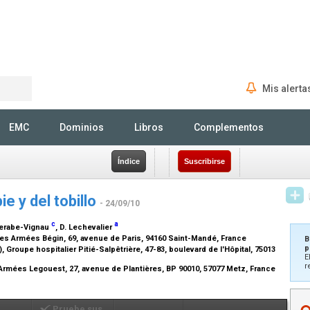
Mis alerta
Rechercher
EMC
Dominios
Libros
Complementos
Índice
Suscribirse
e y del tobillo
- 24/09/10
c
a
sperabe-Vignau
, D. Lechevalier
des Armées Bégin, 69, avenue de Paris, 94160 Saint-Mandé, France
B
p
Groupe hospitalier Pitié-Salpêtrière, 47-83, boulevard de l'Hôpital, 75013
E
r
s Armées Legouest, 27, avenue de Plantières, BP 90010, 57077 Metz, France
Pruebe sus