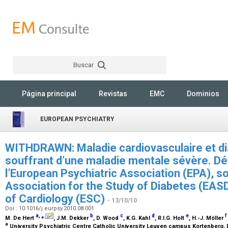
Buscar
Rechercher
Página principal
Revistas
EMC
Dominios
EUROPEAN PSYCHIATRY
WITHDRAWN: Maladie cardiovasculaire et di
souffrant d’une maladie mentale sévère. Déc
l’European Psychiatric Association (EPA), s
Association for the Study of Diabetes (EASD
of Cardiology (ESC)
- 13/10/10
Doi : 10.1016/j.eurpsy.2010.08.001
a
,
⁎
b
c
d
e
f
M. De Hert
, J.M. Dekker
, D. Wood
, K.G. Kahl
, R.I.G. Holt
, H.-J. Möller
a
University Psychiatric Centre Catholic University Leuven campus Kortenberg,