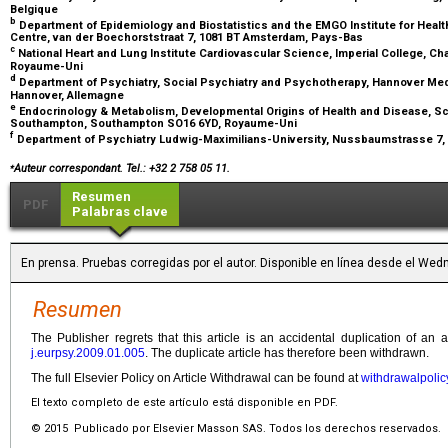
Belgique
b
Department of Epidemiology and Biostatistics and the EMGO Institute for Healt
Centre, van der Boechorststraat 7, 1081 BT Amsterdam, Pays-Bas
c
National Heart and Lung Institute Cardiovascular Science, Imperial College, 
Royaume-Uni
d
Department of Psychiatry, Social Psychiatry and Psychotherapy, Hannover Medi
Hannover, Allemagne
e
Endocrinology & Metabolism, Developmental Origins of Health and Disease, Sch
Southampton, Southampton SO16 6YD, Royaume-Uni
f
Department of Psychiatry Ludwig-Maximilians-University, Nussbaumstrasse 7,
⁎
Auteur correspondant. Tel.: +32 2 758 05 11.
Resumen
PDF
Palabras clave
En prensa. Pruebas corregidas por el autor. Disponible en línea desde el W
Resumen
The Publisher regrets that this article is an accidental duplication of an 
j.eurpsy.2009.01.005
. The duplicate article has therefore been withdrawn.
The full Elsevier Policy on Article Withdrawal can be found at
withdrawalpolic
El texto completo de este artículo está disponible en PDF.
© 2015 Publicado por Elsevier Masson SAS. Todos los derechos reservados.