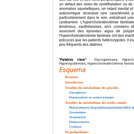
un défaut des voies de reméthylation ou de 
anomalies squelettiques, un retard mental et
autosomique récessive rare caractérisée p
particulièrement dans le rein, entraînant une 
cystéamine. L'hypercholestérolémie familia
tendineux, xanthélasmas, arcs cornéens e
associent des épisodes aigus de polyart
l'hypercholestérolémie familiale ont des mani
précoces que les patients hétérozygotes. Il es
peu fréquents des statines.
"Palabras clave" :
Glycogénoses, Hyperoxal
Hyperlipidémies, Hypercholestérolémie familia
Esquema
Resumen
Introduction
Troubles du métabolisme des glucides
Glycogénoses
Hyperoxalurie ou oxalose primaire
Troubles du métabolisme des acides aminés
Phénylcétonurie (hyperphénylalaninémie/déficit e
Tyrosinémies
Alcaptonurie
Homocystinurie
Cystinose
Hyperlipidémies