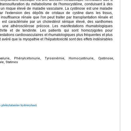
transsulfuration du métabolisme de l'homocystéine, conduisant à des
 un risque élevé de maladie vasculaire. La cystinose est une maladie
ar l'extension des dépôts de cristaux de cystine dans les tissus,
insuffisance rénale que l'on peut traiter par transplantation rénale et
le est caractérisée par un cholestérol sérique élevé, des xanthomes
t une athérosclérose précoce. Les manifestations rhumatologiques
hrite et de tendinite. Les patients qui sont homozygotes pour
festations cardiovasculaires et rhumatologiques plus fréquentes et plus
t avéré que la myopathie et l'hépatotoxicité sont des effets indésirables
urie, Phénylcétonurie, Tyrosinémie, Homocystinurie, Cystinose,
le, Statines
n phénylalanine hydroxylase)