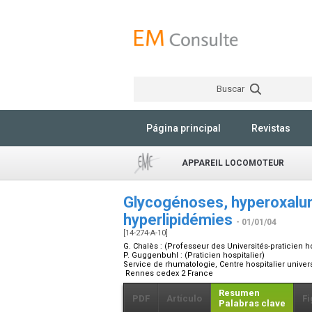
Buscar
Página principal
Revistas
APPAREIL LOCOMOTEUR
Glycogénoses, hyperoxalur
hyperlipidémies
- 01/01/04
[14-274-A-10]
G. Chalès :
(Professeur des Universités-praticien ho
P. Guggenbuhl :
(Praticien hospitalier)
Service de rhumatologie, Centre hospitalier univer
Rennes cedex 2 France
Resumen
PDF
Artículo
Fi
Palabras clave