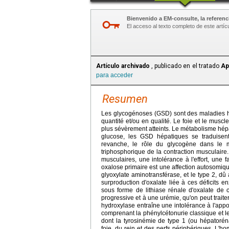
Bienvenido a EM-consulte, la referenci
El acceso al texto completo de este artíc
Artículo archivado
, publicado en el tratado
Ap
para acceder
Resumen
Les glycogénoses (GSD) sont des maladies hé
quantité et/ou en qualité. Le foie et le muscl
plus sévèrement atteints. Le métabolisme hép
glucose, les GSD hépatiques se traduisen
revanche, le rôle du glycogène dans le m
triphosphorique de la contraction musculair
musculaires, une intolérance à l'effort, une f
oxalose primaire est une affection autosomique
glyoxylate aminotransférase, et le type 2, dû
surproduction d'oxalate liée à ces déficits e
sous forme de lithiase rénale d'oxalate de 
progressive et à une urémie, qu'on peut traite
hydroxylase entraîne une intolérance à l'appo
comprenant la phénylcétonurie classique et l
dont la tyrosinémie de type 1 (ou hépatorén
foie, du rein et des nerfs périphériques. L'h