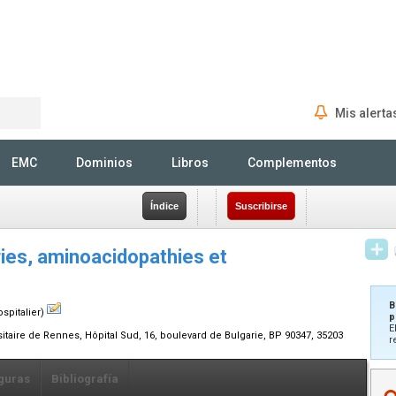
Mis alerta
Rechercher
EMC
Dominios
Libros
Complementos
Índice
Suscribirse
ies, aminoacidopathies et
B
spitalier)
p
E
sitaire de Rennes, Hôpital Sud, 16, boulevard de Bulgarie, BP 90347, 35203
r
guras
Bibliografía