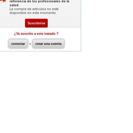
referencia de los profesionales de la
salud.
La compra de artículos no está
disponible en este momento.
Suscribirse
¿Ya suscrito a este tratado ?
conectar
o
crear una cuenta