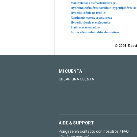
Manifestations ostéoarticulaires ()
Hypercholestérolémie familiale (hyperlipidémie de 
Hyperlipidémie de type IV
Xanthomes osseux et tendineux
Hyperlipidémie et ostéoporose
Statines et myopathies
Autres effets indésirables des statines
© 2004 Elsevi
MI CUENTA
CREAR UNA CUENTA
AIDE & SUPPORT
Póngase en contacto con nosotros / FAQ