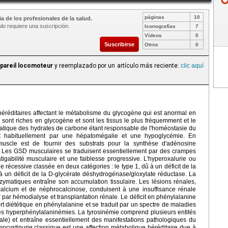
páginas
10
a de los profesionales de la salud.
ulo requiere una suscripción.
Iconografías
7
Vídeos
0
Suscribirse
Otros
0
pareil locomoteur
y reemplazado por un artículo más reciente:
clic aquí
réditaires affectant le métabolisme du glycogène qui est anormal en
e sont riches en glycogène et sont les tissus le plus fréquemment et le
atique des hydrates de carbone étant responsable de l'homéostasie du
t habituellement par une hépatomégalie et une hypoglycémie. En
uscle est de fournir des substrats pour la synthèse d'adénosine
e. Les GSD musculaires se traduisent essentiellement par des crampes
atigabilité musculaire et une faiblesse progressive. L'hyperoxalurie ou
 récessive classée en deux catégories : le type 1, dû à un déficit de la
 à un déficit de la D-glycérate déshydrogénase/gloxylate réductase. La
nzymatiques entraîne son accumulation tissulaire. Les lésions rénales,
calcium et de néphrocalcinose, conduisent à une insuffisance rénale
r par hémodialyse et transplantation rénale. Le déficit en phénylalanine
rt diététique en phénylalanine et se traduit par un spectre de maladies
es hyperphénylalaninémies. La tyrosinémie comprend plusieurs entités
ale) et entraîne essentiellement des manifestations pathologiques du
omocystinurie classique est une affection métabolique héréditaire due à