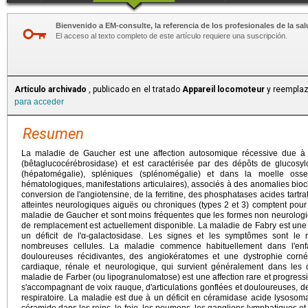
Bienvenido a EM-consulte, la referencia de los profesionales de la sal
El acceso al texto completo de este artículo requiere una suscripción.
Artículo archivado
, publicado en el tratado
Appareil locomoteur
y reemplaz
para acceder
Resumen
La maladie de Gaucher est une affection autosomique récessive due à
(bêtaglucocérébrosidase) et est caractérisée par des dépôts de glucosy
(hépatomégalie), spléniques (splénomégalie) et dans la moelle osse
hématologiques, manifestations articulaires), associés à des anomalies bi
conversion de l'angiotensine, de la ferritine, des phosphatases acides tartrat
atteintes neurologiques aiguës ou chroniques (types 2 et 3) comptent pour
maladie de Gaucher et sont moins fréquentes que les formes non neurologi
de remplacement est actuellement disponible. La maladie de Fabry est une 
un déficit de l'α-galactosidase. Les signes et les symptômes sont le 
nombreuses cellules. La maladie commence habituellement dans l'enf
douloureuses récidivantes, des angiokératomes et une dystrophie cornée
cardiaque, rénale et neurologique, qui survient généralement dans les
maladie de Farber (ou lipogranulomatose) est une affection rare et progress
s'accompagnant de voix rauque, d'articulations gonflées et douloureuses, d
respiratoire. La maladie est due à un déficit en céramidase acide lysoso