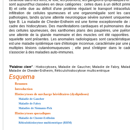
céramide dans les reins, le foie, les poumons, les ganglions lymphatiques 
sont aujourd'hui classées en deux catégories : celles dues à un déficit prim
B) et celle due au déficit d'une protéine régulant le transport intracell
infiltration de cellules spumeuses et une organomégalie sont les c
pathologies, tandis qu'une atteinte neurologique sévère survient uniquemen
type B. La maladie de Chester-Erdheim est une forme exceptionnelle de 
cadre des histiocytoses. Des manifestations cardiaques et pulmonaires dues
des cellules spumeuses, des xanthomes plans des paupières, une pyélon
une atteinte de la glande mammaire et des muscles ont été rapportée
squelette sont présentes. Les anomalies radiologiques sont caractéristiques
est une maladie systémique rare d'étiologie inconnue, caractérisée par une p
multiples lésions cutanéomuqueuses ; elle peut s'intégrer dans le ca
s'associer à des maladies auto-immunes.
"Palabras clave" :
Histiocytoses, Maladie de Gaucher, Maladie de Fabry, Mala
Maladie de Chester-Erdheim, Réticulohistiocytose multicentrique
Esquema
Resumen
Introduction
Histiocytoses de surcharge héréditaires (dyslipidoses)
Maladie de Gaucher
Maladie de Fabry
Maladies de Niemann-Pick
Histiocytoses sporadiques
Maladie de Chester-Erdheim
Réticulohistiocytose multicentrique (RHM)