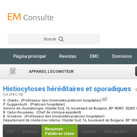
Buscar
Rechercher
Página principal
Revistas
EMC
Dominios
APPAREIL LOCOMOTEUR
Histiocytoses héréditaires et sporadiques
- 
[14-274-C-10]
G. Chalès :
(Professeur des Universités-praticien hospitalier)
P. Guggenbuhl :
(Praticien hospitalier)
Service de rhumatologie, Hôpital Sud, 16, boulevard de Bulgarie, BP 90347, 3520
B. Cador-Rousseau :
(Chef de clinique-assistant)
B. Grosbois :
(Professeur des Universités-praticien hospitalier)
Département de médecine interne, Hôpital Sud, 16, boulevard de Bulgarie, BP 90
Resumen
PDF
Artículo
Figuras
Bibliografía
Palabras clave