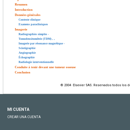
Resumen
Introduction
Données générales
Contexte clinique
Examens paracliniques
Imagerie
Radiographies simples
-
Tomodensitométrie (TDM)
,
,
Imagerie par résonance magnétique
-
Scintigraphie
Angiographie
Échographie
Radiologie interventionnelle
Conduite à tenir devant une tumeur osseuse
Conclusion
© 2004 Elsevier SAS. Reservados todos los 
MI CUENTA
CREAR UNA CUENTA