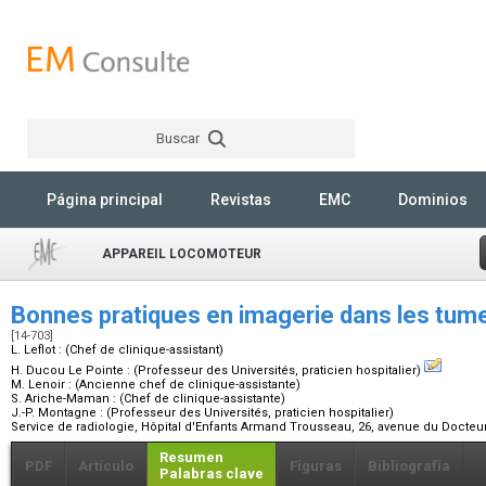
Buscar
Rechercher
Página principal
Revistas
EMC
Dominios
APPAREIL LOCOMOTEUR
Bonnes pratiques en imagerie dans les tu
[14-703]
L. Leflot :
(Chef de clinique-assistant)
H. Ducou Le Pointe :
(Professeur des Universités, praticien hospitalier)
M. Lenoir :
(Ancienne chef de clinique-assistante)
S. Ariche-Maman :
(Chef de clinique-assistante)
J.-P. Montagne :
(Professeur des Universités, praticien hospitalier)
Service de radiologie, Hôpital d'Enfants Armand Trousseau, 26, avenue du Docteur
Resumen
PDF
Artículo
Figuras
Bibliografía
Palabras clave