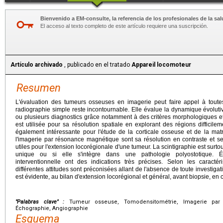
Bienvenido a EM-consulte, la referencia de los profesionales de la sal
El acceso al texto completo de este artículo requiere una suscripción.
Artículo archivado
, publicado en el tratado
Appareil locomoteur
Resumen
L'évaluation des tumeurs osseuses en imagerie peut faire appel à toute
radiographie simple reste incontournable. Elle évalue la dynamique évoluti
ou plusieurs diagnostics grâce notamment à des critères morphologiques e
est utilisée pour sa résolution spatiale en explorant des régions difficile
également intéressante pour l'étude de la corticale osseuse et de la mat
l'imagerie par résonance magnétique sont sa résolution en contraste et 
utiles pour l'extension locorégionale d'une tumeur. La scintigraphie est surto
unique ou si elle s'intègre dans une pathologie polyostotique. Éc
interventionnelle ont des indications très précises. Selon les caractér
différentes attitudes sont préconisées allant de l'absence de toute investig
est évidente, au bilan d'extension locorégional et général, avant biopsie, en 
"Palabras clave" :
Tumeur osseuse, Tomodensitométrie, Imagerie par r
Échographie, Angiographie
Esquema