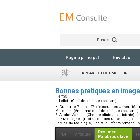
Buscar
Página principal
Revistas
APPAREIL LOCOMOTEUR
Bonnes pratiques en image
[14-703]
L. Leflot :
(Chef de clinique-assistant)
H. Ducou Le Pointe :
(Professeur des Universités, p
M. Lenoir :
(Ancienne chef de clinique-assistante)
S. Ariche-Maman :
(Chef de clinique-assistante)
J.-P. Montagne :
(Professeur des Universités, pratic
Service de radiologie, Hôpital d'Enfants Armand T
Resumen
PDF
Artículo
Fi
Palabras clave