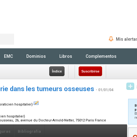
Mis alerta
Rechercher
EMC
Dominios
Libros
Complementos
Índice
Suscribirse
rie dans les tumeurs osseuses
- 01/01/04
raticien hospitalier)
B
p
E
ien hospitalier)
r
rousseau, 26, avenue du Docteur-Arnold-Netter, 75012 Paris France
guras
Bibliografía