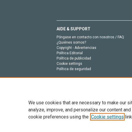
AIDE & SUPPORT
Póngase en contacto con nosotros / FAQ
¿Quiénes somos?
Copyright - Advertencias
Política Editorial
Política de publicidad
Cookie settings
Política de seguridad
We use cookies that are necessary to make our si
analyze, improve, and personalize our content and
cookie preferences using the
Cookie settings
link
Todo el contenido en este sitio: Copyright © 202
entrenamiento de IA y tecnologías similares. Pa