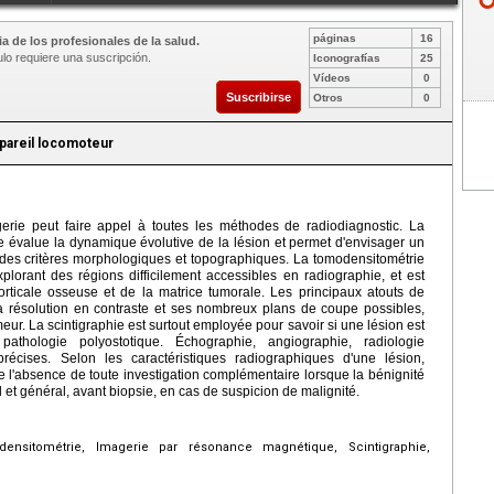
páginas
16
a de los profesionales de la salud.
ulo requiere una suscripción.
Iconografías
25
Vídeos
0
Suscribirse
Otros
0
pareil locomoteur
rie peut faire appel à toutes les méthodes de radiodiagnostic. La
le évalue la dynamique évolutive de la lésion et permet d'envisager un
des critères morphologiques et topographiques. La tomodensitométrie
xplorant des régions difficilement accessibles en radiographie, et est
orticale osseuse et de la matrice tumorale. Les principaux atouts de
a résolution en contraste et ses nombreux plans de coupe possibles,
meur. La scintigraphie est surtout employée pour savoir si une lésion est
thologie polyostotique. Échographie, angiographie, radiologie
 précises. Selon les caractéristiques radiographiques d'une lésion,
de l'absence de toute investigation complémentaire lorsque la bénignité
l et général, avant biopsie, en cas de suspicion de malignité.
sitométrie, Imagerie par résonance magnétique, Scintigraphie,