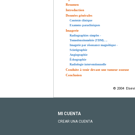
Resumen
Introduction
Données générales
Contexte clinique
Examens paracliniques
Imagerie
Radiographies simples
-
Tomodensitométrie (TDM)
,
,
Imagerie par résonance magnétique
-
Scintigraphie
Angiographie
Échographie
Radiologie interventionnelle
Conduite à tenir devant une tumeur osseuse
Conclusion
© 2004 Elsevi
MI CUENTA
CREAR UNA CUENTA