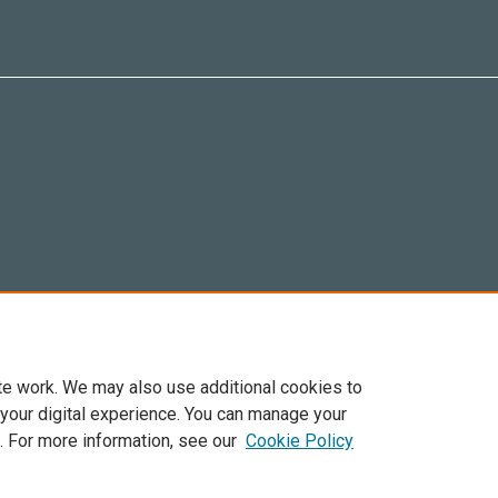
te work. We may also use additional cookies to
 your digital experience. You can manage your
. For more information, see our
Cookie Policy
6 Elsevier, sus licenciantes y colaboradores. Se reservan todos los derechos, incluid
ra todo el contenido de acceso abierto, se aplican los términos de licencia de Cre