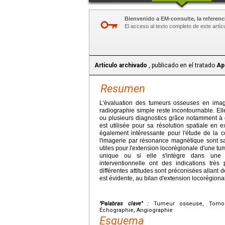
Bienvenido a EM-consulte, la referenci
El acceso al texto completo de este artíc
Artículo archivado
, publicado en el tratado
Ap
Resumen
L'évaluation des tumeurs osseuses en image
radiographie simple reste incontournable. El
ou plusieurs diagnostics grâce notamment à 
est utilisée pour sa résolution spatiale en e
également intéressante pour l'étude de la c
l'imagerie par résonance magnétique sont s
utiles pour l'extension locorégionale d'une tu
unique ou si elle s'intègre dans une pa
interventionnelle ont des indications très
différentes attitudes sont préconisées allant 
est évidente, au bilan d'extension locorégiona
"Palabras clave" :
Tumeur osseuse, Tomoden
Échographie, Angiographie
Esquema