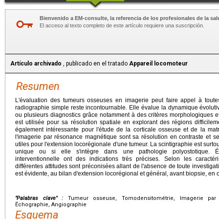
Bienvenido a EM-consulte, la referencia de los profesionales de la sal
El acceso al texto completo de este artículo requiere una suscripción.
Artículo archivado
, publicado en el tratado
Appareil locomoteur
Resumen
L'évaluation des tumeurs osseuses en imagerie peut faire appel à toute
radiographie simple reste incontournable. Elle évalue la dynamique évoluti
ou plusieurs diagnostics grâce notamment à des critères morphologiques e
est utilisée pour sa résolution spatiale en explorant des régions difficile
également intéressante pour l'étude de la corticale osseuse et de la mat
l'imagerie par résonance magnétique sont sa résolution en contraste et 
utiles pour l'extension locorégionale d'une tumeur. La scintigraphie est surto
unique ou si elle s'intègre dans une pathologie polyostotique. Éc
interventionnelle ont des indications très précises. Selon les caractér
différentes attitudes sont préconisées allant de l'absence de toute investig
est évidente, au bilan d'extension locorégional et général, avant biopsie, en 
"Palabras clave" :
Tumeur osseuse, Tomodensitométrie, Imagerie par r
Échographie, Angiographie
Esquema