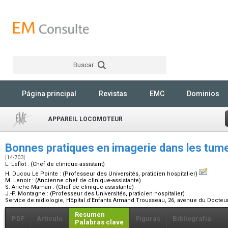
Buscar
Rechercher
Página principal
Revistas
EMC
Dominios
APPAREIL LOCOMOTEUR
Bonnes pratiques en imagerie dans les tu
[14-703]
L. Leflot :
(Chef de clinique-assistant)
H. Ducou Le Pointe :
(Professeur des Universités, praticien hospitalier)
M. Lenoir :
(Ancienne chef de clinique-assistante)
S. Ariche-Maman :
(Chef de clinique-assistante)
J.-P. Montagne :
(Professeur des Universités, praticien hospitalier)
Service de radiologie, Hôpital d'Enfants Armand Trousseau, 26, avenue du Docteur
Resumen
PDF
Artículo
Figuras
Bibliografía
Palabras clave