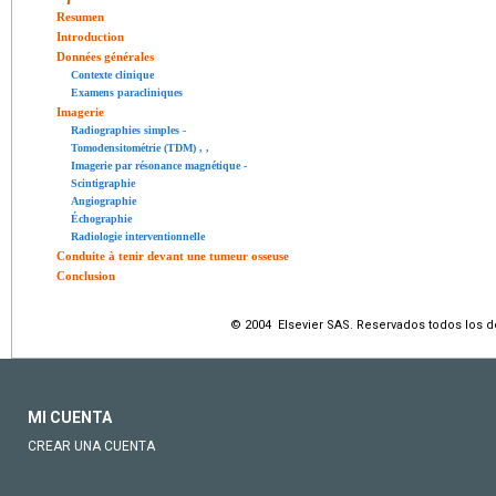
Resumen
Introduction
Données générales
Contexte clinique
Examens paracliniques
Imagerie
Radiographies simples
-
Tomodensitométrie (TDM)
,
,
Imagerie par résonance magnétique
-
Scintigraphie
Angiographie
Échographie
Radiologie interventionnelle
Conduite à tenir devant une tumeur osseuse
Conclusion
© 2004 Elsevier SAS. Reservados todos los 
MI CUENTA
CREAR UNA CUENTA