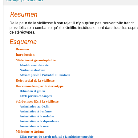
clic aquí para acceder
Resumen
De la peur de la vieillesse à son rejet, il n'y a qu'un pas, souvent vite franchi.
plus délicate à combattre qu'elle s'infiltre insidieusement dans tous les espr
de stéréotypes.
Esquema
Resumen
Introduction
Médecine et gérontophobie
Identification délicate
Neutralité aléatoire
Atteinte portée à l'identité du médecin
Rejet social de la vieillesse
Discrimination par le stéréotype
Définition et genèse
Effets pervers et dangers
Stéréotypes liés à la vieillesse
Assimilation au déclin
Assimilation à l'enfance
Assimilation à la maladie
Assimilation à la dépendance
Assimilation à la mort
Médecine et âgisme
Effets pervers du savoir médical : la médecine coupable