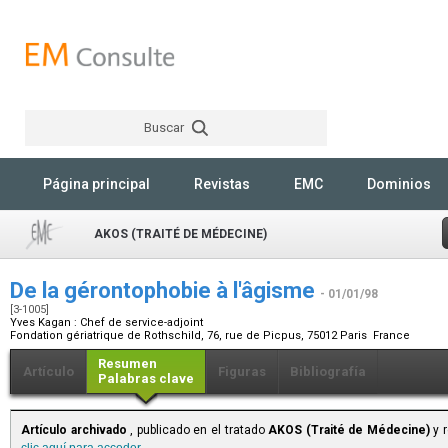
Buscar
Rechercher
Página principal
Revistas
EMC
Dominios
AKOS (TRAITÉ DE MÉDECINE)
De la gérontophobie à l'âgisme
- 01/01/98
[3-1005]
Yves Kagan :
Chef de service-adjoint
Fondation gériatrique de Rothschild, 76, rue de Picpus, 75012 Paris France
Resumen
Artículo
Figuras
Bibliografía
Palabras clave
Artículo archivado
, publicado en el tratado
AKOS (Traité de Médecine)
y r