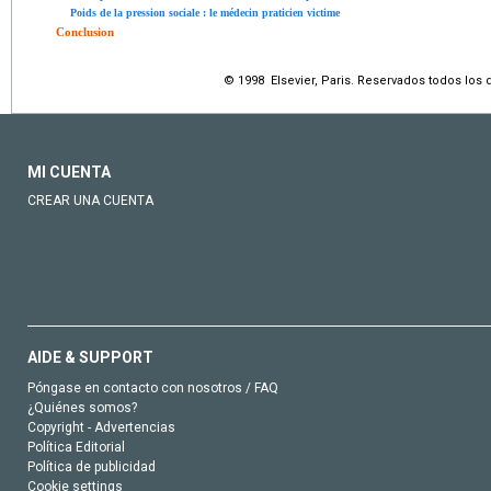
Poids de la pression sociale : le médecin praticien victime
Conclusion
© 1998 Elsevier, Paris. Reservados todos los
MI CUENTA
CREAR UNA CUENTA
AIDE & SUPPORT
Póngase en contacto con nosotros / FAQ
¿Quiénes somos?
Copyright - Advertencias
Política Editorial
Política de publicidad
Cookie settings