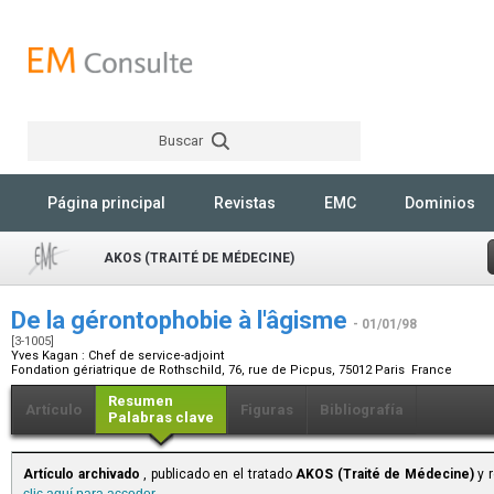
Buscar
Rechercher
Página principal
Revistas
EMC
Dominios
AKOS (TRAITÉ DE MÉDECINE)
De la gérontophobie à l'âgisme
- 01/01/98
[3-1005]
Yves Kagan :
Chef de service-adjoint
Fondation gériatrique de Rothschild, 76, rue de Picpus, 75012 Paris France
Resumen
Artículo
Figuras
Bibliografía
Palabras clave
Artículo archivado
, publicado en el tratado
AKOS (Traité de Médecine)
y r