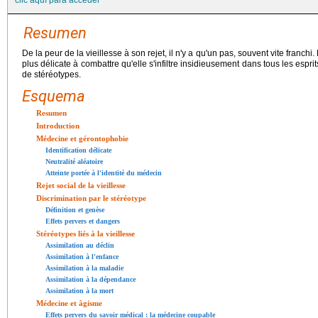
clic aquí para acceder
Resumen
De la peur de la vieillesse à son rejet, il n'y a qu'un pas, souvent vite franchi.
plus délicate à combattre qu'elle s'infiltre insidieusement dans tous les espr
de stéréotypes.
Esquema
Resumen
Introduction
Médecine et gérontophobie
Identification délicate
Neutralité aléatoire
Atteinte portée à l'identité du médecin
Rejet social de la vieillesse
Discrimination par le stéréotype
Définition et genèse
Effets pervers et dangers
Stéréotypes liés à la vieillesse
Assimilation au déclin
Assimilation à l'enfance
Assimilation à la maladie
Assimilation à la dépendance
Assimilation à la mort
Médecine et âgisme
Effets pervers du savoir médical : la médecine coupable