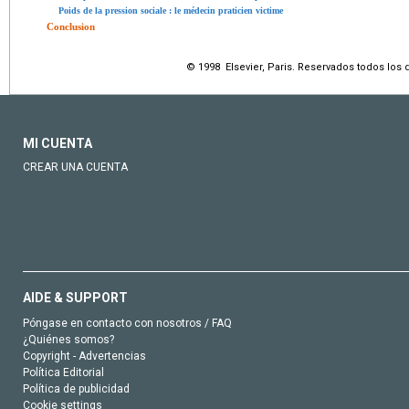
Poids de la pression sociale : le médecin praticien victime
Conclusion
© 1998 Elsevier, Paris. Reservados todos los
MI CUENTA
CREAR UNA CUENTA
AIDE & SUPPORT
Póngase en contacto con nosotros / FAQ
¿Quiénes somos?
Copyright - Advertencias
Política Editorial
Política de publicidad
Cookie settings