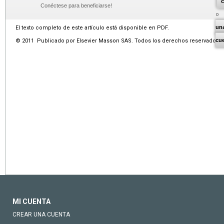
c
Conéctese para beneficiarse!
un
El texto completo de este artículo está disponible en PDF.
cu
© 2011 Publicado por Elsevier Masson SAS. Todos los derechos reservados.
MI CUENTA
CREAR UNA CUENTA