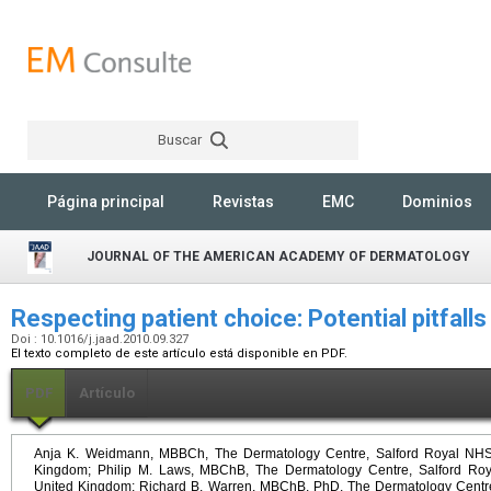
Buscar
Rechercher
Página principal
Revistas
EMC
Dominios
JOURNAL OF THE AMERICAN ACADEMY OF DERMATOLOGY
Respecting patient choice: Potential pitfalls
Doi : 10.1016/j.jaad.2010.09.327
El texto completo de este artículo está disponible en PDF.
PDF
Artículo
Anja K. Weidmann, MBBCh, The Dermatology Centre, Salford Royal NHS 
Kingdom; Philip M. Laws, MBChB, The Dermatology Centre, Salford Roy
United Kingdom; Richard B. Warren, MBChB, PhD, The Dermatology Centre