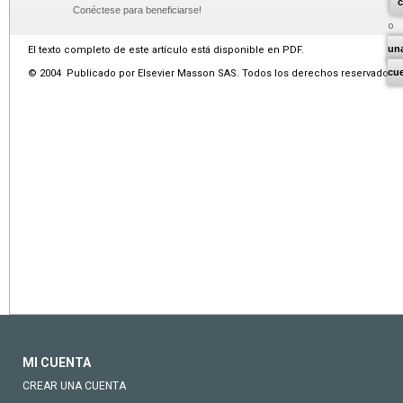
c
Conéctese para beneficiarse!
un
El texto completo de este artículo está disponible en PDF.
cu
© 2004 Publicado por Elsevier Masson SAS. Todos los derechos reservados.
MI CUENTA
CREAR UNA CUENTA