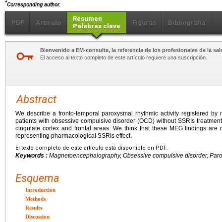
*
Corresponding author.
Resumen
PDF
Artículo
Figuras
Bibliografía
Palabras clave
Bienvenido a EM-consulte, la referencia de los profesionales de la sal
El acceso al texto completo de este artículo requiere una suscripción.
Abstract
We describe a fronto-temporal paroxysmal rhythmic activity registered 
patients with obsessive compulsive disorder (OCD) without SSRIs treatment. T
cingulate cortex and frontal areas. We think that these MEG findings are re
representing pharmacological SSRIs effect.
El texto completo de este artículo está disponible en PDF.
Keywords :
Magnetoencephalography, Obsessive compulsive disorder, Parox
Esquema
Introduction
Methods
Results
Discussion