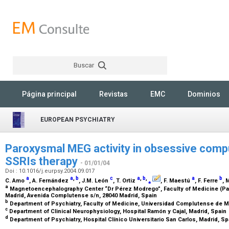
Buscar
Rechercher
Página principal
Revistas
EMC
Dominios
EUROPEAN PSYCHIATRY
Paroxysmal MEG activity in obsessive compu
SSRIs therapy
- 01/01/04
Doi : 10.1016/j.eurpsy.2004.09.017
a
a
,
b
c
a
,
b
,
a
b
C. Amo
, A. Fernández
, J.M. León
, T. Ortiz
⁎
, F. Maestú
, F. Ferre
, 
a
Magnetoencephalography Center “Dr Pérez Modrego”, Faculty of Medicine (Pa
Madrid, Avenida Complutense s/n, 28040 Madrid, Spain
b
Department of Psychiatry, Faculty of Medicine, Universidad Complutense de M
c
Department of Clinical Neurophysiology, Hospital Ramón y Cajal, Madrid, Spain
d
Department of Psychiatry, Hospital Clínico Universitario San Carlos, Madrid, S