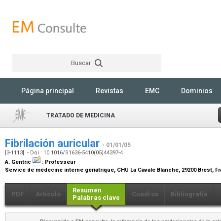
Buscar
Rechercher
Página principal
Revistas
EMC
Dominios
TRATADO DE MEDICINA
Fibrilación auricular
- 01/01/05
[3-1113] - Doi : 10.1016/S1636-5410(05)44397-4
A. Gentric
:
Professeur
Service de médecine interne gériatrique, CHU La Cavale Blanche, 29200 Brest, F
Resumen
PDF
Artículo
Cuadros
Bibliografía
Palabras clave