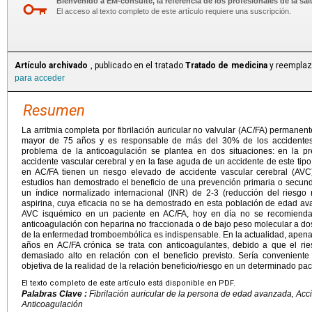
Bienvenido a EM-consulte, la referencia de los profesionales de la sal
El acceso al texto completo de este artículo requiere una suscripción.
Artículo archivado
, publicado en el tratado
Tratado de medicina
y reemplaz
para acceder
Resumen
La arritmia completa por fibrilación auricular no valvular (AC/FA) permane
mayor de 75 años y es responsable de más del 30% de los accidentes 
problema de la anticoagulación se plantea en dos situaciones: en la p
accidente vascular cerebral y en la fase aguda de un accidente de este tip
en AC/FA tienen un riesgo elevado de accidente vascular cerebral (AV
estudios han demostrado el beneficio de una prevención primaria o secund
un índice normalizado internacional (INR) de 2-3 (reducción del riesgo r
aspirina, cuya eficacia no se ha demostrado en esta población de edad a
AVC isquémico en un paciente en AC/FA, hoy en día no se recomienda p
anticoagulación con heparina no fraccionada o de bajo peso molecular a dos
de la enfermedad tromboembólica es indispensable. En la actualidad, apen
años en AC/FA crónica se trata con anticoagulantes, debido a que el rie
demasiado alto en relación con el beneficio previsto. Sería convenient
objetiva de la realidad de la relación beneficio/riesgo en un determinado pac
El texto completo de este artículo está disponible en PDF.
Palabras Clave :
Fibrilación auricular de la persona de edad avanzada, Acci
Anticoagulación