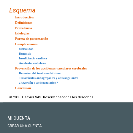
Esquema
Introducción
Definiciones
Prevalencia
Etiologías
Forma de presentación
Complicaciones
Mortalidad
Demencia
Insuficiencia cardíaca
Accidentes embólicos
Prevención de los accidentes vasculares cerebrales
Reversión del trastorno del ritmo
Tratamientos antiagregantes y anticoagulantes
¿Reversión o anticoagulación?
Conclusión
© 2005 Elsevier SAS. Reservados todos los derechos.
MI CUENTA
CREAR UNA CUENTA