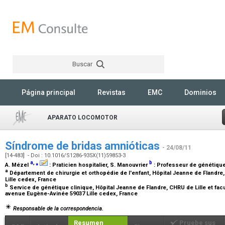
Buscar
Rechercher
Página principal
Revistas
EMC
Dominios
APARATO LOCOMOTOR
Síndrome de bridas amnióticas
- 24/08/11
[14-483] - Doi : 10.1016/S1286-935X(11)59853-3
a
,
⁎
b
A. Mézel
:
Praticien hospitalier
, S. Manouvrier
:
Professeur de génétiqu
a
Département de chirurgie et orthopédie de l'enfant, Hôpital Jeanne de Flandre
Lille cedex, France
b
Service de génétique clinique, Hôpital Jeanne de Flandre, CHRU de Lille et facul
avenue Eugène-Avinée 59037 Lille cedex, France
Responsable de la correspondencia.
Resumen
Pruebe sus