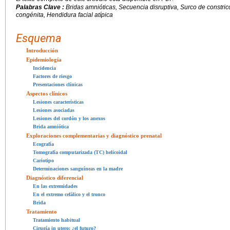
Palabras Clave :
Bridas amnióticas, Secuencia disruptiva, Surco de constric
congénita, Hendidura facial atípica
Esquema
Introducción
Epidemiología
Incidencia
Factores de riesgo
Presentaciones clínicas
Aspectos clínicos
Lesiones características
Lesiones asociadas
Lesiones del cordón y los anexos
Brida amniótica
Exploraciones complementarias y diagnóstico prenatal
Ecografía
Tomografía computarizada (TC) helicoidal
Cariotipo
Determinaciones sanguíneas en la madre
Diagnóstico diferencial
En las extremidades
En el extremo cefálico y el tronco
Brida
Tratamiento
Tratamiento habitual
Cirugía in utero: ¿el futuro?