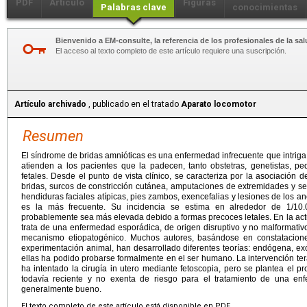
PDF
Artículo
Figuras
Palabras clave
conocimientas
Bienvenido a EM-consulte, la referencia de los profesionales de la sal
El acceso al texto completo de este artículo requiere una suscripción.
Artículo archivado
, publicado en el tratado
Aparato locomotor
Resumen
El síndrome de bridas amnióticas es una enfermedad infrecuente que intri
atienden a los pacientes que la padecen, tanto obstetras, genetistas, pedi
fetales. Desde el punto de vista clínico, se caracteriza por la asociación
bridas, surcos de constricción cutánea, amputaciones de extremidades y s
hendiduras faciales atípicas, pies zambos, exencefalias y lesiones de los a
es la más frecuente. Su incidencia se estima en alrededor de 1/10.
probablemente sea más elevada debido a formas precoces letales. En la actu
trata de una enfermedad esporádica, de origen disruptivo y no malformati
mecanismo etiopatogénico. Muchos autores, basándose en constataciones
experimentación animal, han desarrollado diferentes teorías: endógena, e
ellas ha podido probarse formalmente en el ser humano. La intervención ter
ha intentado la cirugía in utero mediante fetoscopia, pero se plantea el p
todavía reciente y no exenta de riesgo para el tratamiento de una en
generalmente bueno.
El texto completo de este artículo está disponible en PDF.