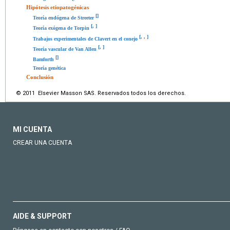
Hipótesis etiopatogénicas
[
]
Teoría endógena de Streeter
[
,
]
Teoría exógena de Torpin
[
,
,
]
Trabajos experimentales de Clavert en el conejo
[
,
]
Teoría vascular de Van Allen
[
]
Bamforth
Teoría genética
Conclusión
© 2011 Elsevier Masson SAS. Reservados todos los derechos.
MI CUENTA
CREAR UNA CUENTA
AIDE & SUPPORT