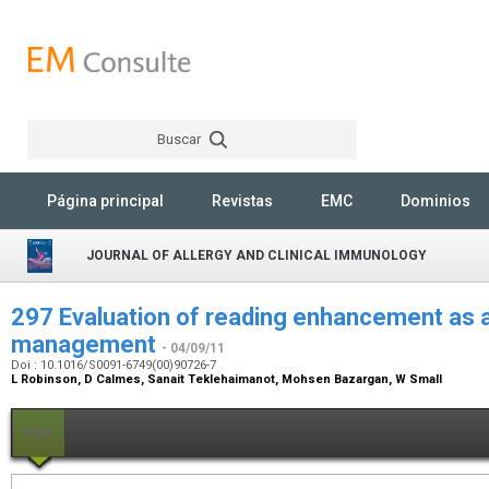
Buscar
Rechercher
Página principal
Revistas
EMC
Dominios
JOURNAL OF ALLERGY AND CLINICAL IMMUNOLOGY
297 Evaluation of reading enhancement as a 
management
- 04/09/11
Doi : 10.1016/S0091-6749(00)90726-7
L Robinson, D Calmes, Sanait Teklehaimanot, Mohsen Bazargan, W Small
PDF