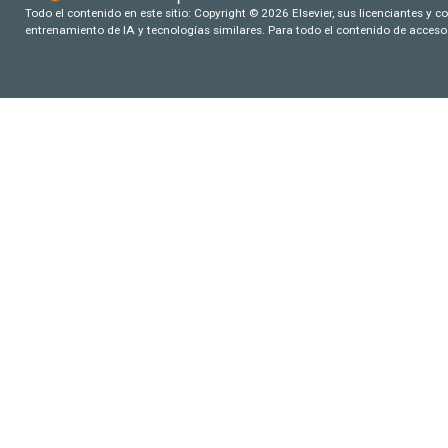
Todo el contenido en este sitio: Copyright © 2026 Elsevier, sus licenciantes y c
entrenamiento de IA y tecnologías similares. Para todo el contenido de acceso